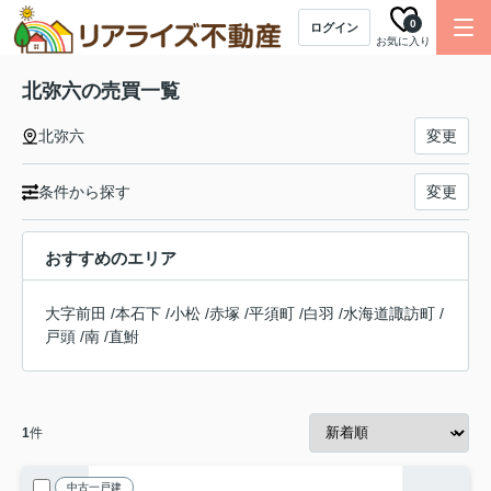
0
ログイン
お気に入り
北弥六の売買一覧
北弥六
変更
条件から探す
変更
おすすめのエリア
大字前田
/
本石下
/
小松
/
赤塚
/
平須町
/
白羽
/
水海道諏訪町
/
戸頭
/
南
/
直鮒
1
件
中古一戸建