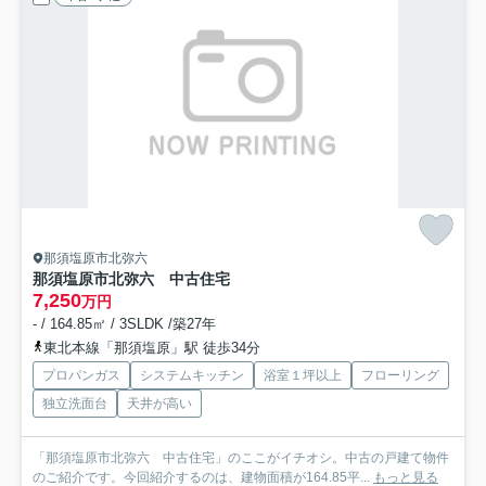
那須塩原市北弥六
那須塩原市北弥六 中古住宅
7,250
万円
- / 164.85㎡ / 3SLDK /築27年
東北本線「那須塩原」駅 徒歩34分
プロパンガス
システムキッチン
浴室１坪以上
フローリング
独立洗面台
天井が高い
「那須塩原市北弥六 中古住宅」のここがイチオシ。中古の戸建て物件
のご紹介です。今回紹介するのは、建物面積が164.85平...
もっと見る