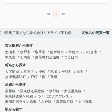
1
辺で新築戸建てなら株式会社リアライズ不動産
北弥六の売買一覧
市区町村から探す
土浦市
水戸市
取手市
龍ケ崎市
常総市
いわき市
牛久市
石岡市
東茨城郡茨城町
つくば市
町名から探す
大字前田
本石下
小松
赤塚
平須町
白羽
水海道諏訪町
戸頭
南
直鮒
沿線から探す
常磐線
関東鉄道常総線
水郡線
大洗鹿島線
関東鉄道竜ケ崎線
つくばエクスプレス
湘南新宿ライン高海
水戸線
常磐緩行線
上毛電鉄
駅から探す