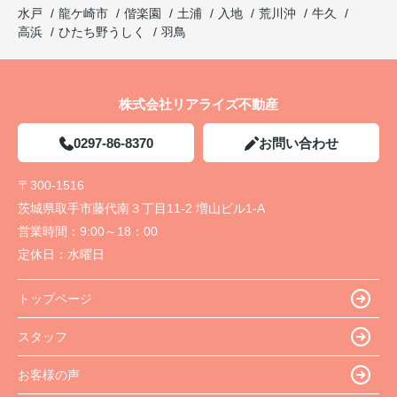
水戸
龍ケ崎市
偕楽園
土浦
入地
荒川沖
牛久
高浜
ひたち野うしく
羽鳥
株式会社リアライズ不動産
0297-86-8370
お問い合わせ
〒300-1516
茨城県取手市藤代南３丁目11-2 増山ビル1-A
営業時間：
9:00～18：00
定休日：
水曜日
トップページ
スタッフ
お客様の声