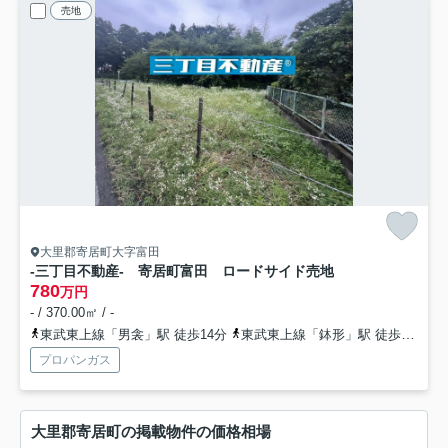
売地
大里郡寄居町大字富田
-三丁目不動産- 寄居町富田 ロードサイド売地
780
万円
- / 370.00㎡ / -
東武東上線「男衾」駅 徒歩14分
東武東上線「鉢形」駅 徒歩23分
プロパンガス
大里郡寄居町の掲載物件の価格相場