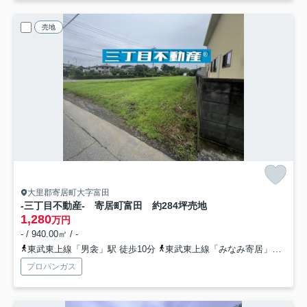
売地
大里郡寄居町大字富田
-三丁目不動産- 寄居町富田 約284坪売地
1,280
万円
- / 940.00㎡ / -
東武東上線「男衾」駅 徒歩10分
東武東上線「みなみ寄居」駅 徒歩21分
プロパンガス