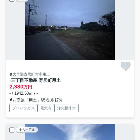
大里郡寄居町大字用土
-三丁目不動産-寄居町用土
2,380
万円
- / 1942.50㎡ / -
八高線「用土」駅 徒歩17分
プロパンガス
電気有
浄化槽排水
中古一戸建