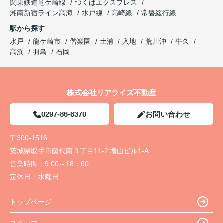
関東鉄道竜ケ崎線
つくばエクスプレス
湘南新宿ライン高海
水戸線
高崎線
常磐緩行線
駅から探す
水戸
龍ケ崎市
偕楽園
土浦
入地
荒川沖
牛久
高浜
羽鳥
石岡
株式会社リアライズ不動産
0297-86-8370
お問い合わせ
〒300-1516
茨城県取手市藤代南３丁目11-2 増山ビル1-A
営業時間：
9:00～18：00
定休日：
水曜日
トップページ
スタッフ