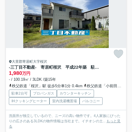
大里郡寄居町大字桜沢
-三丁目不動産- 寄居町桜沢 平成22年築 駐車3台
1,980
万円
- / 100.19㎡ / 3LDK /築15年
秩父鉄道「桜沢」駅 徒歩5分車1分 0.4km
秩父鉄道「小前田」駅 徒歩21分
駐車2台可
プロパンガス
カウンターキッチン
IHクッキングヒーター
室内洗濯機置場
バルコニー
洗面所が独立しているので、ニーズの高い物件です。4人家族にぴった
りの広さのある3LDKの物件情報は当社まで。イチオシの土...
もっと見
る