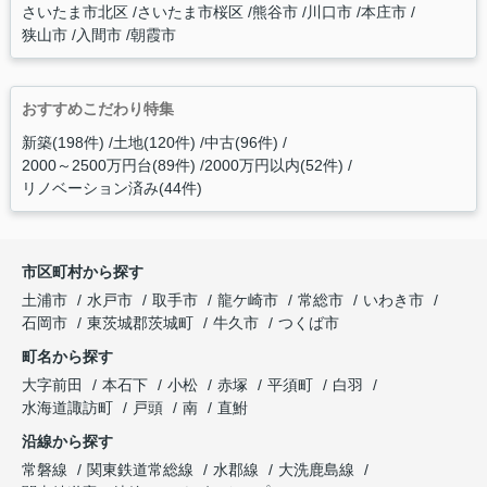
さいたま市北区
さいたま市桜区
熊谷市
川口市
本庄市
狭山市
入間市
朝霞市
おすすめこだわり特集
新築(198件)
土地(120件)
中古(96件)
2000～2500万円台(89件)
2000万円以内(52件)
リノベーション済み(44件)
市区町村から探す
土浦市
水戸市
取手市
龍ケ崎市
常総市
いわき市
石岡市
東茨城郡茨城町
牛久市
つくば市
町名から探す
大字前田
本石下
小松
赤塚
平須町
白羽
水海道諏訪町
戸頭
南
直鮒
沿線から探す
常磐線
関東鉄道常総線
水郡線
大洗鹿島線