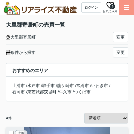
0
ログイン
お気に入り
大里郡寄居町の売買一覧
大里郡寄居町
変更
条件から探す
変更
おすすめのエリア
土浦市
/
水戸市
/
取手市
/
龍ケ崎市
/
常総市
/
いわき市
/
石岡市
/
東茨城郡茨城町
/
牛久市
/
つくば市
4
件
売地