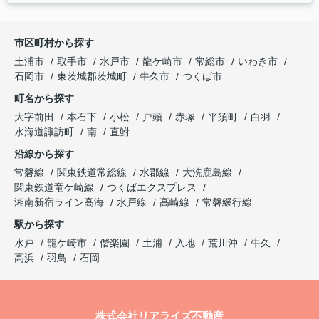
市区町村から探す
土浦市
取手市
水戸市
龍ケ崎市
常総市
いわき市
石岡市
東茨城郡茨城町
牛久市
つくば市
町名から探す
大字前田
本石下
小松
戸頭
赤塚
平須町
白羽
水海道諏訪町
南
直鮒
沿線から探す
常磐線
関東鉄道常総線
水郡線
大洗鹿島線
関東鉄道竜ケ崎線
つくばエクスプレス
湘南新宿ライン高海
水戸線
高崎線
常磐緩行線
駅から探す
水戸
龍ケ崎市
偕楽園
土浦
入地
荒川沖
牛久
高浜
羽鳥
石岡
株式会社リアライズ不動産