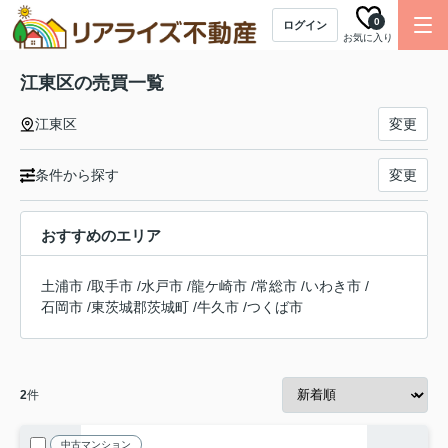
0
ログイン
お気に入り
江東区の売買一覧
江東区
変更
条件から探す
変更
おすすめのエリア
土浦市
/
取手市
/
水戸市
/
龍ケ崎市
/
常総市
/
いわき市
/
石岡市
/
東茨城郡茨城町
/
牛久市
/
つくば市
2
件
中古マンション