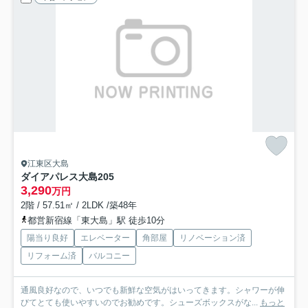
江東区大島
ダイアパレス大島
205
3,290
万円
2階 / 57.51㎡ / 2LDK /築48年
都営新宿線「東大島」駅 徒歩10分
陽当り良好
エレベーター
角部屋
リノベーション済
リフォーム済
バルコニー
通風良好なので、いつでも新鮮な空気がはいってきます。シャワーが伸
びてとても使いやすいのでお勧めです。シューズボックスがな...
もっと