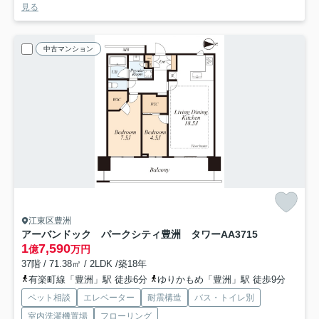
見る
中古マンション
江東区豊洲
アーバンドック パークシティ豊洲 タワーA
A3715
1
7,590
億
万円
37階 / 71.38㎡ / 2LDK /築18年
有楽町線「豊洲」駅 徒歩6分
ゆりかもめ「豊洲」駅 徒歩9分
ペット相談
エレベーター
耐震構造
バス・トイレ別
室内洗濯機置場
フローリング