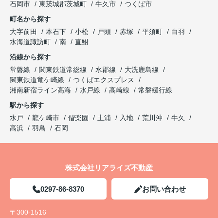
石岡市
東茨城郡茨城町
牛久市
つくば市
町名から探す
大字前田
本石下
小松
戸頭
赤塚
平須町
白羽
水海道諏訪町
南
直鮒
沿線から探す
常磐線
関東鉄道常総線
水郡線
大洗鹿島線
関東鉄道竜ケ崎線
つくばエクスプレス
湘南新宿ライン高海
水戸線
高崎線
常磐緩行線
駅から探す
水戸
龍ケ崎市
偕楽園
土浦
入地
荒川沖
牛久
高浜
羽鳥
石岡
株式会社リアライズ不動産
0297-86-8370
お問い合わせ
〒300-1516