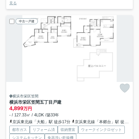
見る
中古一戸建
横浜市栄区笠間
横浜市栄区笠間五丁目戸建
4,899
万円
- / 127.33㎡ / 4LDK /築33年
京浜東北線「大船」駅 徒歩17分
京浜東北線「本郷台」駅 徒歩20分
都市ガス
リフォーム済
収納豊富
ウォークインクロゼット
システムキッチン
食器洗い乾燥機