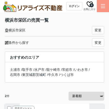
0
ログイン
お気に入り
横浜市栄区の売買一覧
横浜市栄区
変更
条件から探す
変更
おすすめのエリア
土浦市
/
取手市
/
水戸市
/
龍ケ崎市
/
常総市
/
いわき市
/
石岡市
/
東茨城郡茨城町
/
牛久市
/
つくば市
2
件
中古マンション