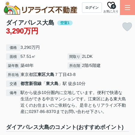
0
ログイン
お気に入り
ダイアパレス大島
空室1
3,290万円
3,290万円
価格
57.51㎡
2LDK
面積
間取り
築48年
2階/5階建
築年数
所在階
東京都
江東区
大島
７丁目43-8
所在地
都営新宿線
「
東大島
」駅 徒歩10分
交通
駅から徒歩10分圏内に立地しています。便利で快適な
備考
生活ができる中古マンションです。江東区にある東大島
近くのお住まいのご依頼なら、是非ともリアライズ不動
産に0297-86-8370までお問い合わせ下さい。
ダイアパレス大島のコメント(おすすめポイント)