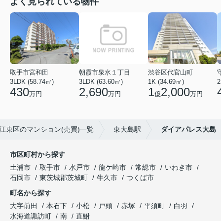
よく見られている物件
取手市宮和田
朝霞市泉水１丁目
渋谷区代官山町
3LDK (58.74㎡)
3LDK (63.60㎡)
1K (34.69㎡)
2
430
2,690
1
2,000
万円
万円
億
万円
江東区のマンション(売買)一覧
東大島駅
ダイアパレス大島
市区町村から探す
土浦市
取手市
水戸市
龍ケ崎市
常総市
いわき市
石岡市
東茨城郡茨城町
牛久市
つくば市
町名から探す
大字前田
本石下
小松
戸頭
赤塚
平須町
白羽
水海道諏訪町
南
直鮒