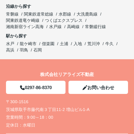
沿線から探す
常磐線
関東鉄道常総線
水郡線
大洗鹿島線
関東鉄道竜ケ崎線
つくばエクスプレス
湘南新宿ライン高海
水戸線
高崎線
常磐緩行線
駅から探す
水戸
龍ケ崎市
偕楽園
土浦
入地
荒川沖
牛久
高浜
羽鳥
石岡
株式会社リアライズ不動産
0297-86-8370
お問い合わせ
〒300-1516
茨城県取手市藤代南３丁目11-2 増山ビル1-A
営業時間：
9:00～18：00
定休日：
水曜日