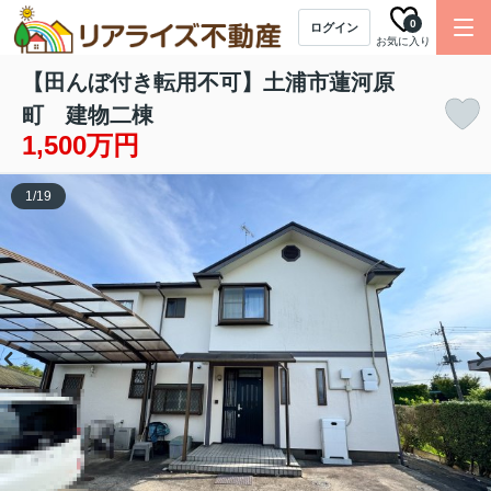
0
ログイン
お気に入り
【田んぼ付き転用不可】土浦市蓮河原
町 建物二棟
1,500万円
1
/
19