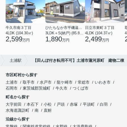
牛久市南３丁目
ひたちなか市平磯遠原町
日立市東町３丁目
4LDK (104.30㎡)
3LDK＋S(納戸) (85.86㎡)
4LDK (104.37㎡)
4
2,599
1,890
2,499
万円
万円
万円
土浦駅
【田んぼ付き転用不可】土浦市蓮河原町 建物二棟
市区町村から探す
土浦市
取手市
水戸市
龍ケ崎市
常総市
いわき市
石岡市
東茨城郡茨城町
牛久市
つくば市
町名から探す
大字前田
本石下
小松
戸頭
赤塚
平須町
白羽
水海道諏訪町
南
直鮒
沿線から探す
常磐線
関東鉄道常総線
水郡線
大洗鹿島線