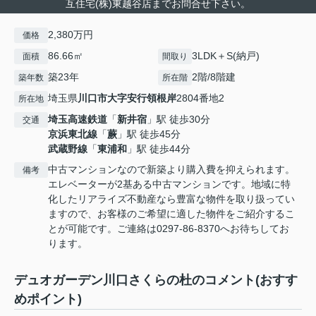
互住宅(株)東越谷店までお問合せ下さい。
2,380万円
価格
86.66㎡
3LDK＋S(納戸)
面積
間取り
築23年
2階/8階建
築年数
所在階
埼玉県
川口市
大字安行領根岸
2804番地2
所在地
埼玉高速鉄道
「
新井宿
」駅 徒歩30分
交通
京浜東北線
「
蕨
」駅 徒歩45分
武蔵野線
「
東浦和
」駅 徒歩44分
中古マンションなので新築より購入費を抑えられます。
備考
エレベーターが2基ある中古マンションです。地域に特
化したリアライズ不動産なら豊富な物件を取り扱ってい
ますので、お客様のご希望に適した物件をご紹介するこ
とが可能です。ご連絡は0297-86-8370へお待ちしてお
ります。
デュオガーデン川口さくらの杜のコメント(おすす
めポイント)