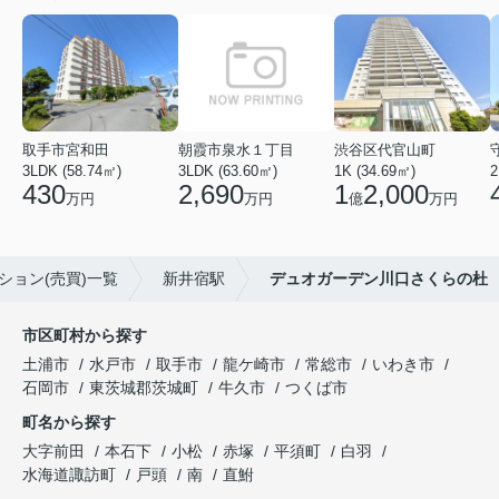
取手市宮和田
朝霞市泉水１丁目
渋谷区代官山町
3LDK (58.74㎡)
3LDK (63.60㎡)
1K (34.69㎡)
2
430
2,690
1
2,000
万円
万円
億
万円
ション(売買)一覧
新井宿駅
デュオガーデン川口さくらの杜
市区町村から探す
土浦市
水戸市
取手市
龍ケ崎市
常総市
いわき市
石岡市
東茨城郡茨城町
牛久市
つくば市
町名から探す
大字前田
本石下
小松
赤塚
平須町
白羽
水海道諏訪町
戸頭
南
直鮒