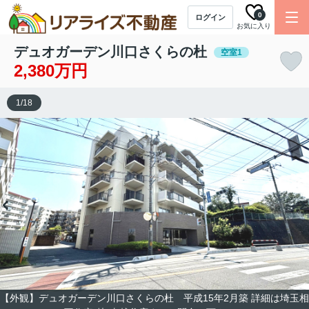
0
ログイン
お気に入り
デュオガーデン川口さくらの杜
空室1
2,380万円
1
/
18
【外観】デュオガーデン川口さくらの杜 平成15年2月築 詳細は埼玉相