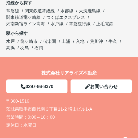
沿線から探す
常磐線
関東鉄道常総線
水郡線
大洗鹿島線
関東鉄道竜ケ崎線
つくばエクスプレス
湘南新宿ライン高海
水戸線
常磐緩行線
上毛電鉄
駅から探す
水戸
龍ケ崎市
偕楽園
土浦
入地
荒川沖
牛久
高浜
羽鳥
石岡
株式会社リアライズ不動産
0297-86-8370
お問い合わせ
〒300-1516
茨城県取手市藤代南３丁目11-2 増山ビル1-A
営業時間：
9:00～18：00
定休日：
水曜日