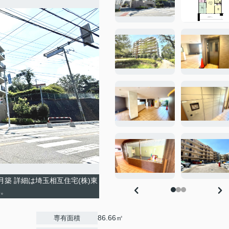
築 詳細は埼玉相互住宅(株)東
い。
86.66㎡
専有面積