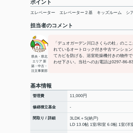
ポイント
エレベーター
エレベーター２基
キッズルーム
シ
担当者のコメント
「デュオガーデン川口さくらの杜」のここ
れているオートロック付き中古マンション
てカビを防げる、浴室乾燥機付きの物件で
県央・県北
エリア 新
わせ下さい。当社へのお電話は0297-86-
築・中古・
注文事業部
基本情報
11,000円
管理費
-
修繕積立基金
間取り / 詳細
3LDK＋S(納戸)
LD 13.0帖 1室
/
和室 6.0帖 1室
/
洋室