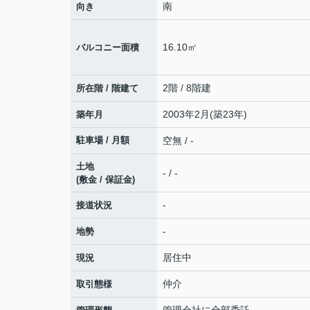
南
向き
16.10㎡
バルコニー面積
2階 / 8階建
所在階 / 階建て
2003年2月(築23年)
築年月
駐車場 / 月額
空無 / -
土地
- / -
(敷金 / 保証金)
-
接道状況
-
地勢
居住中
現況
仲介
取引態様