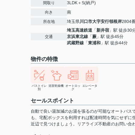
3LDK＋S(納戸)
間取り
南
向き
埼玉県
川口市
大字安行領根岸
2804
所在地
埼玉高速鉄道
「
新井宿
」駅 徒歩30
京浜東北線
「
蕨
」駅 徒歩45分
交通
武蔵野線
「
東浦和
」駅 徒歩44分
物件の特徴
バストイレ
浴室乾燥機
オートロッ
エレベータ
別
ク
ー
セールスポイント
自動で良い湯加減のお湯を張るのが可能なオートバス
も、宅配ボックスを利用すれば配達時間を気にせずに
近辺で見つけましょう。リアライズ不動産のお問い合わせ先