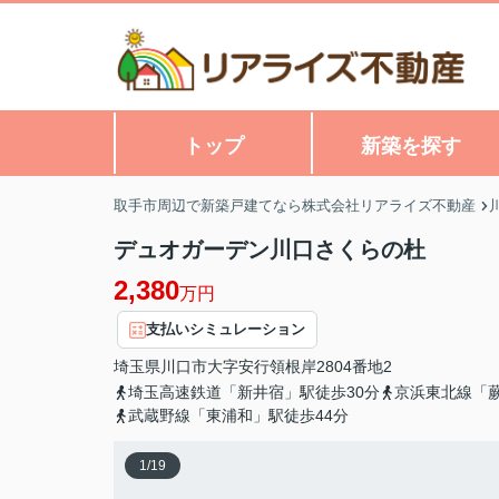
トップ
新築を探す
取手市周辺で新築戸建てなら株式会社リアライズ不動産
デュオガーデン川口さくらの杜
2,380
万円
支払いシミュレーション
埼玉県
川口市
大字安行領根岸
2804番地2
埼玉高速鉄道「新井宿」駅徒歩30分
京浜東北線「蕨
武蔵野線「東浦和」駅徒歩44分
1
/
19