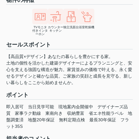
物件の特徴
TVモニタ
カウンター
独立洗面台
浴室乾燥機
付きインタ
キッチン
ーホン
セールスポイント
【高品質×デザイン】あなたの暮らしを豊かにする家。
土地の個性を活かした建築デザイナーによるプランニングと、安
心を支える強固な構造が魅力。家賃並みの価格で叶える、永く愛
せるデザインと確かな品質。ご家族の笑顔と成長を見守る、新し
い暮らしをここから始めませんか。
ポイント
即入居可
当日見学可能
現地案内会開催中
デザイナーズ品
質
家事ラク動線
東南向き
収納豊富
省エネ性能ラベル
地
盤調査済
地盤20年保証
無料定期点検
最長30年保証
フラ
ット35S
担当者のコメント