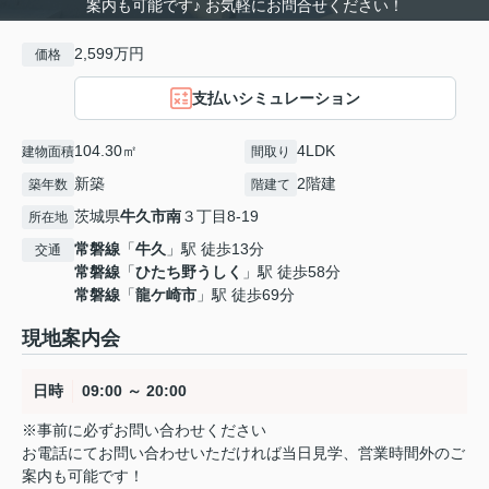
案内も可能です♪ お気軽にお問合せください！
2,599万円
価格
支払いシミュレーション
104.30㎡
4LDK
建物面積
間取り
新築
2階建
築年数
階建て
茨城県
牛久市
南
３丁目8-19
所在地
常磐線
「
牛久
」駅 徒歩13分
交通
常磐線
「
ひたち野うしく
」駅 徒歩58分
常磐線
「
龍ケ崎市
」駅 徒歩69分
現地案内会
日時
09:00 ～ 20:00
※事前に必ずお問い合わせください
お電話にてお問い合わせいただければ当日見学、営業時間外のご
案内も可能です！