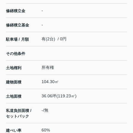
-
修繕積立金
-
修繕積立基金
有(2台) / 0円
駐車場 / 月額
その他条件
所有権
土地権利
104.30㎡
建物面積
36.06坪(119.23㎡)
土地面積
-/無
私道負担面積 /
セットバック
60%
建ぺい率