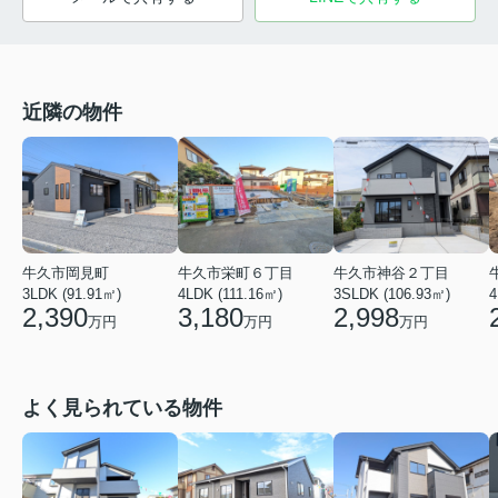
近隣の物件
牛久市岡見町
牛久市栄町６丁目
牛久市神谷２丁目
3LDK (91.91㎡)
4LDK (111.16㎡)
3SLDK (106.93㎡)
4
2,390
3,180
2,998
万円
万円
万円
よく見られている物件