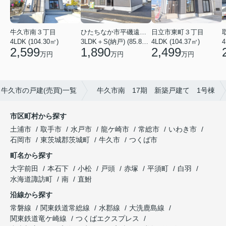
牛久市南３丁目
ひたちなか市平磯遠原町
日立市東町３丁目
4LDK (104.30㎡)
3LDK＋S(納戸) (85.86㎡)
4LDK (104.37㎡)
4
2,599
1,890
2,499
万円
万円
万円
牛久市の戸建(売買)一覧
牛久市南 17期 新築戸建て 1号棟
市区町村から探す
土浦市
取手市
水戸市
龍ケ崎市
常総市
いわき市
石岡市
東茨城郡茨城町
牛久市
つくば市
町名から探す
大字前田
本石下
小松
戸頭
赤塚
平須町
白羽
水海道諏訪町
南
直鮒
沿線から探す
常磐線
関東鉄道常総線
水郡線
大洗鹿島線
関東鉄道竜ケ崎線
つくばエクスプレス