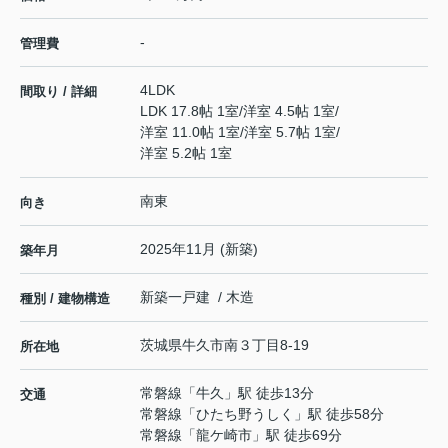
-
管理費
4LDK
間取り / 詳細
LDK 17.8帖 1室
/
洋室 4.5帖 1室
/
洋室 11.0帖 1室
/
洋室 5.7帖 1室
/
洋室 5.2帖 1室
南東
向き
2025年11月 (新築)
築年月
新築一戸建 / 木造
種別 / 建物構造
茨城県
牛久市
南
３丁目8-19
所在地
常磐線
「
牛久
」駅 徒歩13分
交通
常磐線
「
ひたち野うしく
」駅 徒歩58分
常磐線
「
龍ケ崎市
」駅 徒歩69分