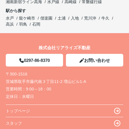
湘南新宿ライン高海
水戸線
高崎線
常磐緩行線
駅から探す
水戸
龍ケ崎市
偕楽園
土浦
入地
荒川沖
牛久
高浜
羽鳥
石岡
株式会社リアライズ不動産
0297-86-8370
お問い合わせ
〒300-1516
茨城県取手市藤代南３丁目11-2 増山ビル1-A
営業時間：
9:00～18：00
定休日：
水曜日
トップページ
スタッフ