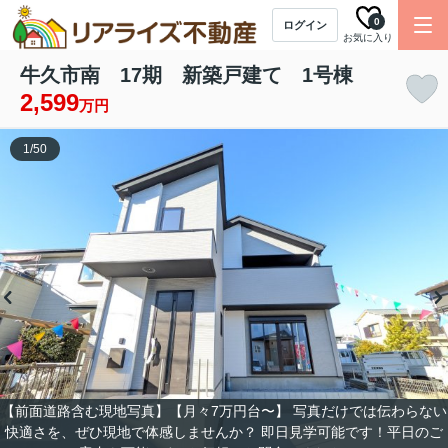
0
ログイン
お気に入り
牛久市南 17期 新築戸建て 1号棟
2,599
万円
1
/
50
【前面道路含む現地写真】【月々7万円台〜】 写真だけでは伝わらない
快適さを、ぜひ現地で体感しませんか？ 即日見学可能です！平日のご