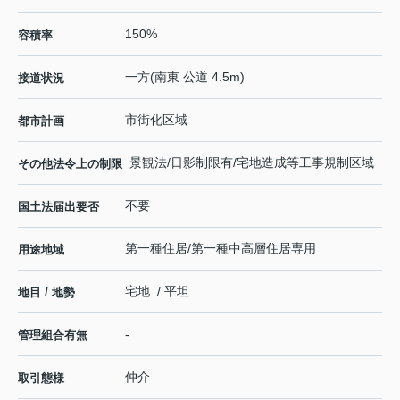
150%
容積率
一方(南東 公道 4.5m)
接道状況
市街化区域
都市計画
景観法/日影制限有/宅地造成等工事規制区域
その他法令上の制限
不要
国土法届出要否
第一種住居/第一種中高層住居専用
用途地域
宅地 / 平坦
地目 / 地勢
-
管理組合有無
仲介
取引態様