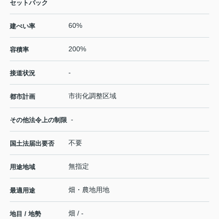
セットバック
60%
建ぺい率
200%
容積率
-
接道状況
市街化調整区域
都市計画
-
その他法令上の制限
不要
国土法届出要否
無指定
用途地域
畑・農地用地
最適用途
畑 / -
地目 / 地勢