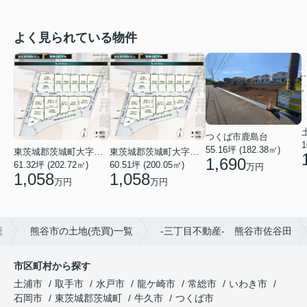
よく見られている物件
つくば市鹿島台
1
55.16坪 (182.38㎡)
東茨城郡茨城町大字前田
東茨城郡茨城町大字前田
1,690
61.32坪 (202.72㎡)
60.51坪 (200.05㎡)
万円
1,058
1,058
万円
万円
産
熊谷市の土地(売買)一覧
-三丁目不動産- 熊谷市佐谷田
市区町村から探す
土浦市
取手市
水戸市
龍ケ崎市
常総市
いわき市
石岡市
東茨城郡茨城町
牛久市
つくば市