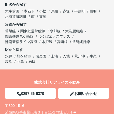
町名から探す
大字前田
本石下
小松
戸頭
赤塚
平須町
白羽
水海道諏訪町
南
直鮒
沿線から探す
常磐線
関東鉄道常総線
水郡線
大洗鹿島線
関東鉄道竜ケ崎線
つくばエクスプレス
湘南新宿ライン高海
水戸線
高崎線
常磐緩行線
駅から探す
水戸
龍ケ崎市
偕楽園
土浦
入地
荒川沖
牛久
高浜
羽鳥
石岡
株式会社リアライズ不動産
0297-86-8370
お問い合わせ
〒300-1516
茨城県取手市藤代南３丁目11-2 増山ビル1-A