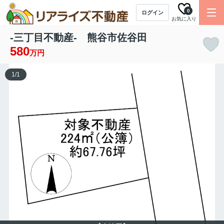
0
ログイン
お気に入り
-三丁目不動産- 熊谷市佐谷田
580
万円
1
/
1