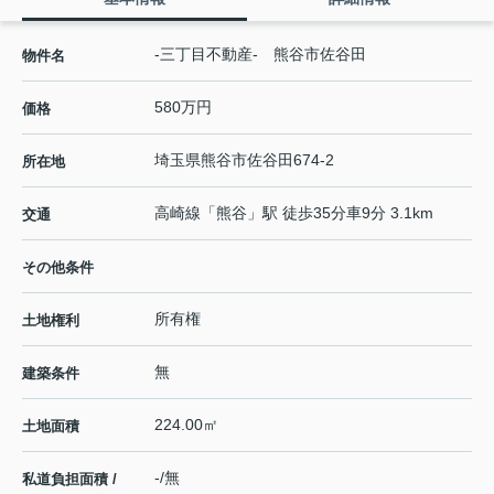
-三丁目不動産- 熊谷市佐谷田
物件名
580万円
価格
埼玉県
熊谷市
佐谷田
674-2
所在地
高崎線
「
熊谷
」駅 徒歩35分車9分 3.1km
交通
その他条件
所有権
土地権利
無
建築条件
224.00㎡
土地面積
-/無
私道負担面積 /