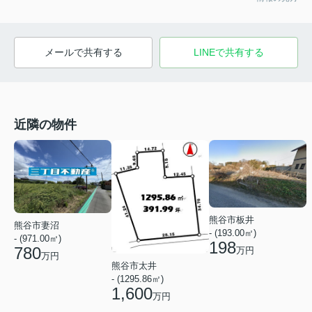
メールで共有する
LINEで共有する
近隣の物件
熊谷市板井
熊谷市妻沼
- (193.00㎡)
- (971.00㎡)
198
780
万円
万円
熊谷市太井
- (1295.86㎡)
1,600
万円