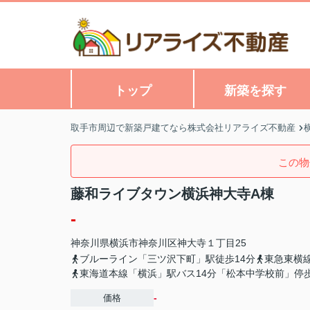
トップ
新築を探す
取手市周辺で新築戸建てなら株式会社リアライズ不動産
この物
藤和ライブタウン横浜神大寺A棟
-
神奈川県
横浜市神奈川区
神大寺
１丁目25
ブルーライン「三ツ沢下町」駅徒歩14分
東急東横
東海道本線「横浜」駅バス14分「松本中学校前」停
-
価格