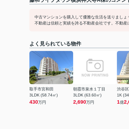
藤和ライブタウン横浜神大寺A棟のコメント
中古マンションを購入して優雅な生活を送りましょ
不動産は信頼と実績を誇る不動産会社です。不動産に関す
よく見られている物件
取手市宮和田
朝霞市泉水１丁目
渋谷区
3LDK (58.74㎡)
3LDK (63.60㎡)
1K (3
430
2,690
1
2,
万円
万円
億