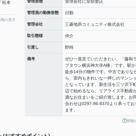
管理形態
管理会社に全部委託
 「松本
管理員の勤務形態
日勤
情報の見方
管理会社
三菱地所コミュニティ株式会社
取引態様
仲介
引渡し
即時
備考
ぜひ一度見ていただきたい、「藤和
ブタウン横浜神大寺A棟」です。駅か
徒歩14分の物件です。中古でありな
ら、室内もきれいな一押しのマンシ
となっています。新生活を三ツ沢下
辺で始めるなら、リアライズ不動産
適なお住まいをご紹介致します。お
合わせは0297-86-8370より承ってお
ます。
情報