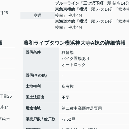
ブルーライン
「
三ツ沢下町
」駅 徒歩14
東急東横線
「
横浜
」駅 バス14分 「松本
目25
校前」 停歩4分
交通
東海道本線
「
横浜
」駅 バス14分 「松本
校前」 停歩4分
報
藤和ライブタウン横浜神大寺A棟の詳細情報
設備条件
駐輪場
バイク置場あり
オートロック
設備(その他)
-
土地権利
所有権
丁目25
国土法届出
不要
歩14
用途地域
第二種中高層住居専用
 「松本
販売戸数 / 総戸数
- / 52戸