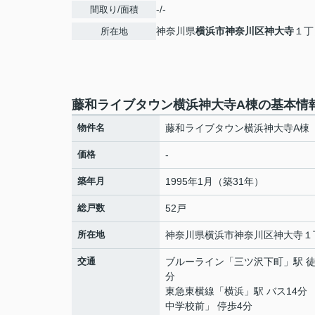
-/-
間取り/面積
神奈川県
横浜市神奈川区
神大寺
１丁
所在地
藤和ライブタウン横浜神大寺A棟の基本情
物件名
藤和ライブタウン横浜神大寺A棟
価格
-
築年月
1995年1月（築31年）
総戸数
52戸
所在地
神奈川県
横浜市神奈川区
神大寺
１
交通
ブルーライン
「
三ツ沢下町
」駅 徒
分
東急東横線
「
横浜
」駅 バス14分
中学校前」 停歩4分