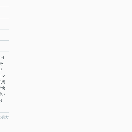
ライ
ら
が
ョン
町周
が快
問い
り
の見方