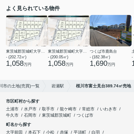
よく見られている物件
東茨城郡茨城町大字前田
東茨城郡茨城町大字前田
つくば市鹿島台
- (202.72㎡)
- (200.05㎡)
- (182.38㎡)
-
1,058
1,058
1,690
万円
万円
万円
川市の土地(売買)一覧
岩瀬駅
桜川市富士見台389.74㎡売地
市区町村から探す
土浦市
水戸市
取手市
龍ケ崎市
常総市
いわき市
牛久市
石岡市
東茨城郡茨城町
つくば市
町名から探す
大字前田
本石下
小松
赤塚
平須町
白羽