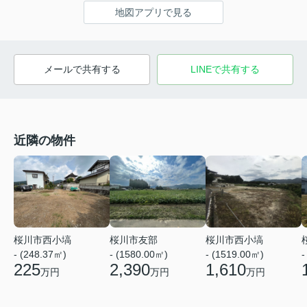
地図アプリで見る
メールで共有する
LINEで共有する
近隣の物件
桜川市友部
桜川市西小塙
桜川市西小塙
- (1580.00㎡)
-
- (248.37㎡)
- (1519.00㎡)
2,390
225
1,610
万円
万円
万円