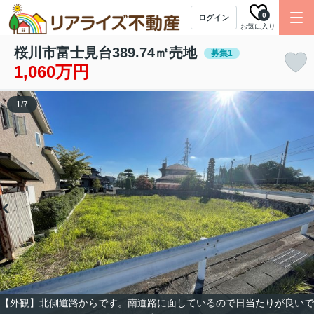
0
ログイン
お気に入り
桜川市富士見台389.74㎡売地
募集1
1,060万円
1
/
7
【外観】北側道路からです。南道路に面しているので日当たりが良いで