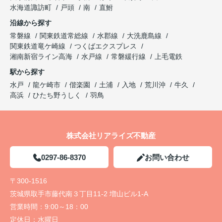
水海道諏訪町
戸頭
南
直鮒
沿線から探す
常磐線
関東鉄道常総線
水郡線
大洗鹿島線
関東鉄道竜ケ崎線
つくばエクスプレス
湘南新宿ライン高海
水戸線
常磐緩行線
上毛電鉄
駅から探す
水戸
龍ケ崎市
偕楽園
土浦
入地
荒川沖
牛久
高浜
ひたち野うしく
羽鳥
株式会社リアライズ不動産
0297-86-8370
お問い合わせ
〒300-1516
茨城県取手市藤代南３丁目11-2 増山ビル1-A
営業時間：
9:00～18：00
定休日：
水曜日