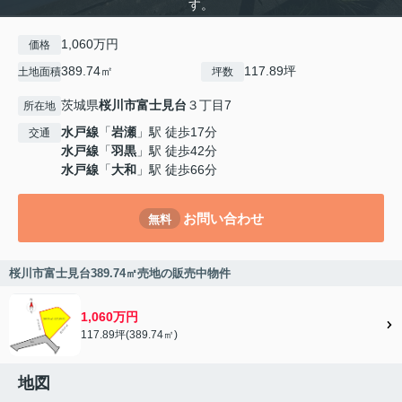
す。
1,060万円
価格
389.74㎡
117.89坪
土地面積
坪数
茨城県
桜川市
富士見台
３丁目7
所在地
水戸線
「
岩瀬
」駅 徒歩17分
交通
水戸線
「
羽黒
」駅 徒歩42分
水戸線
「
大和
」駅 徒歩66分
お問い合わせ
無料
桜川市富士見台389.74㎡売地の販売中物件
1,060万円
117.89坪(389.74㎡)
地図