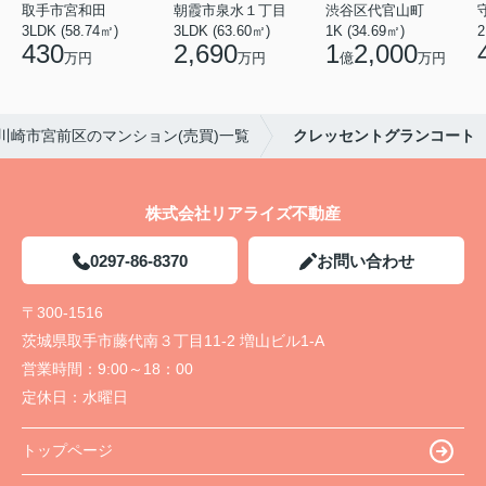
取手市宮和田
朝霞市泉水１丁目
渋谷区代官山町
3LDK (58.74㎡)
3LDK (63.60㎡)
1K (34.69㎡)
2
430
2,690
1
2,000
万円
万円
億
万円
川崎市宮前区のマンション(売買)一覧
クレッセントグランコート
株式会社リアライズ不動産
0297-86-8370
お問い合わせ
〒300-1516
茨城県取手市藤代南３丁目11-2 増山ビル1-A
営業時間：
9:00～18：00
定休日：
水曜日
トップページ