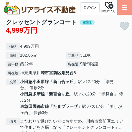
0
ログイン
お気に入り
クレッセントグランコート
空室1
4,999万円
4,999万円
価格
102.06㎡
3LDK
面積
間取り
築22年
5階/9階建
築年数
所在階
神奈川県
川崎市宮前区
潮見台
8
所在地
小田急小田原線
「
新百合ヶ丘
」駅 バス20分 「潮見
交通
台」 停歩2分
小田急多摩線
「
新百合ヶ丘
」駅 バス20分 「潮見台」 停
歩2分
東急田園都市線
「
たまプラーザ
」駅 バス17分 「美しが
丘西」 停歩3分
こだわりで選びたい方におすすめ。川崎市宮前区エリア
備考
で住まいをお探しなら「クレッセントグランコート」。