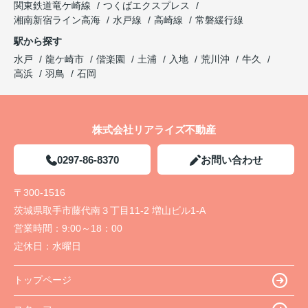
関東鉄道竜ケ崎線
つくばエクスプレス
湘南新宿ライン高海
水戸線
高崎線
常磐緩行線
駅から探す
水戸
龍ケ崎市
偕楽園
土浦
入地
荒川沖
牛久
高浜
羽鳥
石岡
株式会社リアライズ不動産
0297-86-8370
お問い合わせ
〒300-1516
茨城県取手市藤代南３丁目11-2 増山ビル1-A
営業時間：
9:00～18：00
定休日：
水曜日
トップページ