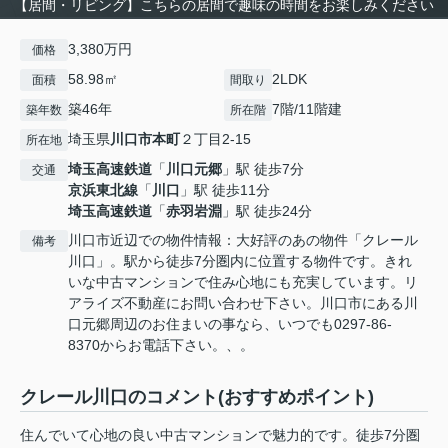
【居間・リビング】こちらの居間で趣味の時間をお楽しみください
3,380万円
価格
58.98㎡
2LDK
面積
間取り
築46年
7階/11階建
築年数
所在階
埼玉県
川口市
本町
２丁目2-15
所在地
埼玉高速鉄道
「
川口元郷
」駅 徒歩7分
交通
京浜東北線
「
川口
」駅 徒歩11分
埼玉高速鉄道
「
赤羽岩淵
」駅 徒歩24分
川口市近辺での物件情報：大好評のあの物件「クレール
備考
川口」。駅から徒歩7分圏内に位置する物件です。きれ
いな中古マンションで住み心地にも充実しています。リ
アライズ不動産にお問い合わせ下さい。川口市にある川
口元郷周辺のお住まいの事なら、いつでも0297-86-
8370からお電話下さい。、。
クレール川口のコメント(おすすめポイント)
住んでいて心地の良い中古マンションで魅力的です。徒歩7分圏