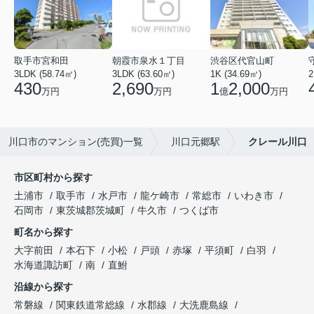
取手市宮和田
朝霞市泉水１丁目
渋谷区代官山町
3LDK (58.74㎡)
3LDK (63.60㎡)
1K (34.69㎡)
2
430
2,690
1
2,000
万円
万円
億
万円
川口市のマンション(売買)一覧
川口元郷駅
クレール川口
市区町村から探す
土浦市
取手市
水戸市
龍ケ崎市
常総市
いわき市
石岡市
東茨城郡茨城町
牛久市
つくば市
町名から探す
大字前田
本石下
小松
戸頭
赤塚
平須町
白羽
水海道諏訪町
南
直鮒
沿線から探す
常磐線
関東鉄道常総線
水郡線
大洗鹿島線