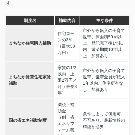
す。
制度名
補助内容
主な条件
市外から転入の子育て
住宅ロー
世帯、床面積50㎡以
ンの3％
まちなか住宅購入補助
上、登記完了後1年以
（最大50
内、返済期間10年以
万円）
上、加算あり
家賃の1/2
市外から転入の子育て
以内、上
まちなか賃貸住宅家賃
世帯、世帯全員が転入
限2万円／
補助
1年以内、住宅所有な
月（最長3
し、加算あり
年）
減税・補
助金
条件によって併用可・
（例：省
国の省エネ補助制度
不可あり、最新情報の
エネリフ
確認が必要
ォーム税