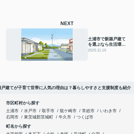
NEXT
土浦市で新築戸建て
を選ぶなら生活環境
は？利便性や周辺施
2025.11.10
設もあわせて紹介
築戸建てが子育て世帯に人気の理由は？暮らしやすさと支援制度も紹介
市区町村から探す
土浦市
水戸市
取手市
龍ケ崎市
常総市
いわき市
石岡市
東茨城郡茨城町
牛久市
つくば市
町名から探す
大字前田
本石下
小松
赤塚
平須町
白羽