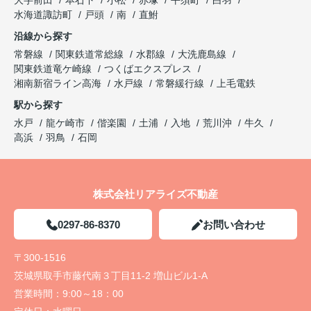
水海道諏訪町
戸頭
南
直鮒
沿線から探す
常磐線
関東鉄道常総線
水郡線
大洗鹿島線
関東鉄道竜ケ崎線
つくばエクスプレス
湘南新宿ライン高海
水戸線
常磐緩行線
上毛電鉄
駅から探す
水戸
龍ケ崎市
偕楽園
土浦
入地
荒川沖
牛久
高浜
羽鳥
石岡
株式会社リアライズ不動産
0297-86-8370
お問い合わせ
〒300-1516
茨城県取手市藤代南３丁目11-2 増山ビル1-A
営業時間：
9:00～18：00