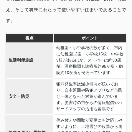
え、そして将来にわたって使いやすい住まいであることで
す。
視点
ポイント
幼稚園・小中学校の数が多く、市内
に幼稚園12園・小学校15校・中学校
生活利便施設
9校があるほか、スーパーは約30店
舗、医療機関も診療所約95か所・病
院約10か所がそろっています
犯罪発生率は減少傾向が続いてお
り、自主巡回や防犯アプリなど市民
安全・防災
と一体となった対策が進んでいま
す。災害時の市からの情報配信やハ
ザードマップの活用も容易です
住み替えや間取り変更にも対応しや
すいように、土地選びの段階から周