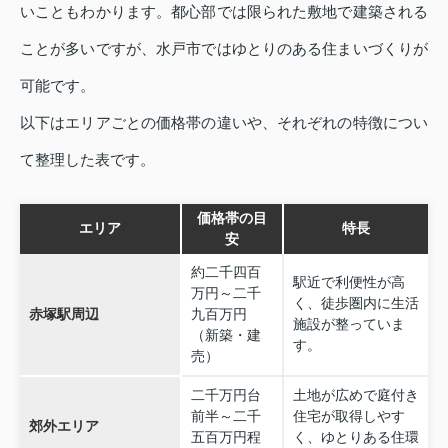
いこともわかります。都心部では限られた敷地で建築される
ことが多いですが、水戸市ではゆとりのある住まいづくりが
可能です。
以下はエリアごとの価格帯の違いや、それぞれの特徴につい
て整理した表です。
価格帯の目
エリア
特長
安
約二千四百
駅近で利便性が高
万円～二千
く、徒歩圏内に生活
赤塚駅周辺
九百万円
施設が整っていま
（新築・建
す。
売）
二千万円台
土地が広めで庭付き
前半～二千
住宅が取得しやす
郊外エリア
五百万円程
く、ゆとりある住環