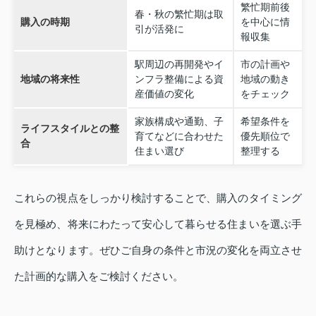
繁忙期前後
春・秋の繁忙期は取
購入の時期
を中心に情
引が活発に
報収集
駅周辺の再開発やイ
市の計画や
地域の将来性
ンフラ整備による資
地域の動き
産価値の変化
をチェック
家族構成や通勤、子
希望条件を
ライフスタイルとの整
育てなどに合わせた
優先順位で
合
住まい選び
整理する
これらの視点をしっかり検討することで、購入のタイミング
を見極め、将来にわたって安心して暮らせる住まいを選ぶ手
助けとなります。ぜひご自身の条件と市況の変化を両立させ
た計画的な購入をご検討ください。