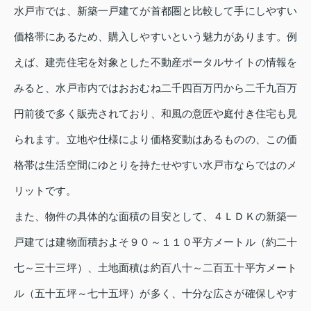
水戸市では、新築一戸建てが首都圏と比較して手にしやすい
価格帯にあるため、購入しやすいという魅力があります。例
えば、建売住宅を対象とした不動産ポータルサイトの情報を
みると、水戸市内ではおおむね二千四百万円から二千九百万
円前後で多く販売されており、和風の意匠や庭付き住宅も見
られます。立地や仕様により価格変動はあるものの、この価
格帯は生活空間にゆとりを持たせやすい水戸市ならではのメ
リットです。
また、物件の具体的な面積の目安として、４ＬＤＫの新築一
戸建ては建物面積およそ９０～１１０平方メートル（約二十
七～三十三坪）、土地面積は約百八十～二百五十平方メート
ル（五十五坪～七十五坪）が多く、十分な広さが確保しやす