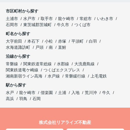
市区町村から探す
土浦市
水戸市
取手市
龍ケ崎市
常総市
いわき市
石岡市
東茨城郡茨城町
牛久市
つくば市
町名から探す
大字前田
本石下
小松
赤塚
平須町
白羽
水海道諏訪町
戸頭
南
直鮒
沿線から探す
常磐線
関東鉄道常総線
水郡線
大洗鹿島線
関東鉄道竜ケ崎線
つくばエクスプレス
湘南新宿ライン高海
水戸線
常磐緩行線
上毛電鉄
駅から探す
水戸
龍ケ崎市
偕楽園
土浦
入地
荒川沖
牛久
高浜
羽鳥
石岡
株式会社リアライズ不動産