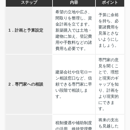
ステップ
内容
ポイント
希望の立地や広さ、
予算に余裕
間取りを整理し、資
を持ち、必
金計画を立てます。
要諸費用を
1．計画と予算設定
新築購入では土地・
見落とさな
建物に加え、登記費
いようにし
用や手数料などの諸
ましょう。
費用も必要です。
専門家の意
見を聞くこ
建築会社や住宅ロー
とで、理想
ン相談窓口など、信
と現実のギ
2．専門家への相談
頼できる専門家に早
ャップを知
い段階で相談しま
り、計画を
す。
より現実的
にできま
す。
将来の支出
税制優遇や補助制度
も見越した
の活用、維持管理費