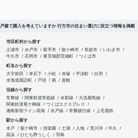
戸建て購入を考えていますか 行方市の住まい選びに役立つ情報を掲載
市区町村から探す
土浦市
水戸市
取手市
龍ケ崎市
常総市
いわき市
牛久市
石岡市
東茨城郡茨城町
つくば市
町名から探す
大字前田
本石下
小松
赤塚
平須町
白羽
水海道諏訪町
戸頭
南
直鮒
沿線から探す
常磐線
関東鉄道常総線
水郡線
大洗鹿島線
関東鉄道竜ケ崎線
つくばエクスプレス
湘南新宿ライン高海
水戸線
常磐緩行線
上毛電鉄
駅から探す
水戸
龍ケ崎市
偕楽園
土浦
入地
荒川沖
牛久
高浜
ひたち野うしく
羽鳥