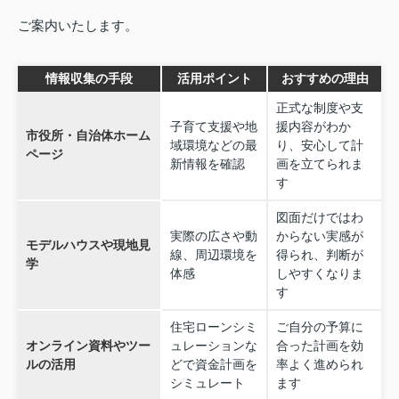
ご案内いたします。
情報収集の手段
活用ポイント
おすすめの理由
正式な制度や支
子育て支援や地
援内容がわか
市役所・自治体ホーム
域環境などの最
り、安心して計
ページ
新情報を確認
画を立てられま
す
図面だけではわ
実際の広さや動
からない実感が
モデルハウスや現地見
線、周辺環境を
得られ、判断が
学
体感
しやすくなりま
す
住宅ローンシミ
ご自分の予算に
オンライン資料やツー
ュレーションな
合った計画を効
ルの活用
どで資金計画を
率よく進められ
シミュレート
ます