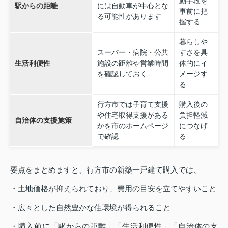
動手段を
駅からの距離
には自動車が中心とな
事前に把
る可能性があります
握する
暮らしや
スーパー・病院・公共
すさを具
生活利便性
施設の距離や営業時間
体的にイ
を確認しておく
メージす
る
行方市では子育て支援
購入後の
や住宅取得支援がある
負担軽減
自治体の支援施策
かを市のホームページ
につなげ
で確認
る
要点をまとめますと、行方市の新築一戸建て購入では、
・土地価格が抑えられており、費用の目安を立てやすいこと
・広々とした自然豊かな住環境が得られること
・購入前に「駅からの距離」「生活利便性」「自治体の支