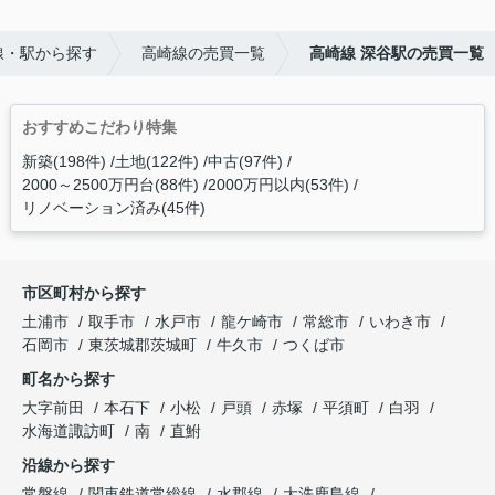
線・駅から探す
高崎線の売買一覧
高崎線 深谷駅の売買一覧
おすすめこだわり特集
新築(198件)
土地(122件)
中古(97件)
2000～2500万円台(88件)
2000万円以内(53件)
リノベーション済み(45件)
市区町村から探す
土浦市
取手市
水戸市
龍ケ崎市
常総市
いわき市
石岡市
東茨城郡茨城町
牛久市
つくば市
町名から探す
大字前田
本石下
小松
戸頭
赤塚
平須町
白羽
水海道諏訪町
南
直鮒
沿線から探す
常磐線
関東鉄道常総線
水郡線
大洗鹿島線