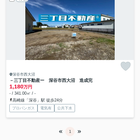
深谷市西大沼
－三丁目不動産ー 深谷市西大沼 造成完
1,180
万円
- / 341.00㎡ / -
高崎線「深谷」駅 徒歩24分
プロパンガス
電気有
公共下水
1