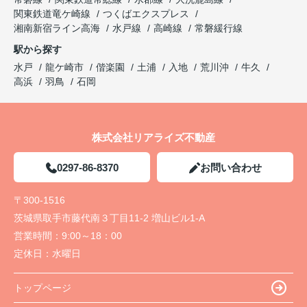
関東鉄道竜ケ崎線
つくばエクスプレス
湘南新宿ライン高海
水戸線
高崎線
常磐緩行線
駅から探す
水戸
龍ケ崎市
偕楽園
土浦
入地
荒川沖
牛久
高浜
羽鳥
石岡
株式会社リアライズ不動産
0297-86-8370
お問い合わせ
〒300-1516
茨城県取手市藤代南３丁目11-2 増山ビル1-A
営業時間：
9:00～18：00
定休日：
水曜日
トップページ