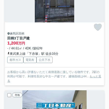
練馬区田柄
田柄3丁目戸建
1,200
万円
- / 44.61㎡ / 4DK /築62年
東武東上線「下赤塚」駅 徒歩16分
都市ガス
電気有
公共下水
お客様から高い評価をいただく南側道路に接している物件です。2駅の
利用が可能で、利便性良好な中古一戸建です。建物面積は44...
もっと見
る
売地