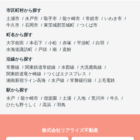
市区町村から探す
土浦市
水戸市
取手市
龍ケ崎市
常総市
いわき市
牛久市
石岡市
東茨城郡茨城町
つくば市
町名から探す
大字前田
本石下
小松
赤塚
平須町
白羽
水海道諏訪町
戸頭
南
直鮒
沿線から探す
常磐線
関東鉄道常総線
水郡線
大洗鹿島線
関東鉄道竜ケ崎線
つくばエクスプレス
湘南新宿ライン高海
水戸線
常磐緩行線
上毛電鉄
駅から探す
水戸
龍ケ崎市
偕楽園
土浦
入地
荒川沖
牛久
ひたち野うしく
高浜
羽鳥
株式会社リアライズ不動産