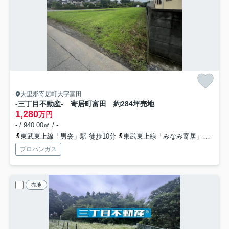
大里郡寄居町大字富田
-三丁目不動産- 寄居町富田 約284坪売地
1,280
万円
- / 940.00㎡ / -
東武東上線「男衾」駅 徒歩10分
東武東上線「みなみ寄居」駅 徒歩21分
プロパンガス
売地