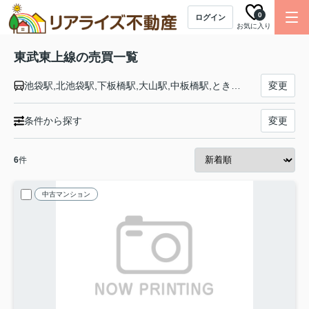
0
ログイン
お気に入り
東武東上線の売買一覧
池袋駅,北池袋駅,下板橋駅,大山駅,中板橋駅,ときわ台駅,上板橋駅,東武練馬駅,下赤塚駅,成増駅,和光市駅,朝霞駅,朝霞台駅,志木駅,柳瀬川駅,みずほ台駅,鶴瀬駅,ふじみ野駅,上福岡駅,新河岸駅,川越駅,川越市駅,霞ヶ関駅,鶴ヶ島駅,若葉駅,坂戸駅,北坂戸駅,高坂駅,東松山駅,森林公園駅,つきのわ駅,武蔵嵐山駅,小川町駅,東武竹沢駅,みなみ寄居駅,男衾駅,鉢形駅,玉淀駅,寄居駅
変更
条件から探す
変更
6
件
中古マンション