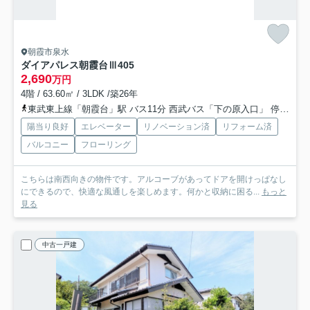
朝霞市泉水
ダイアパレス朝霞台Ⅲ
405
2,690
万円
4階 / 63.60㎡ / 3LDK /築26年
東武東上線「朝霞台」駅 バス11分 西武バス「下の原入口」 停歩2分
陽当り良好
エレベーター
リノベーション済
リフォーム済
バルコニー
フローリング
こちらは南西向きの物件です。アルコーブがあってドアを開けっぱなし
にできるので、快適な風通しを楽しめます。何かと収納に困る...
もっと
見る
中古一戸建