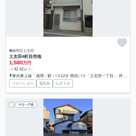
練馬区土支田
土支田4町目売地
1,580
万円
- / 42.42㎡ / -
東武東上線「成増」駅 バス12分 西武バス「土支田一丁目」 停歩5分
プロパンガス
電気有
公共下水
中古一戸建