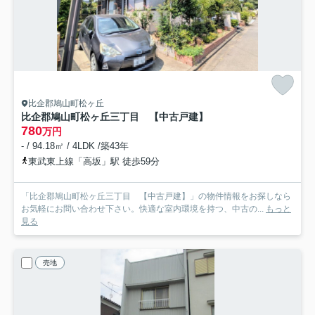
比企郡鳩山町松ヶ丘
比企郡鳩山町松ヶ丘三丁目 【中古戸建】
780
万円
- / 94.18㎡ / 4LDK /築43年
東武東上線「高坂」駅 徒歩59分
「比企郡鳩山町松ヶ丘三丁目 【中古戸建】」の物件情報をお探しなら
お気軽にお問い合わせ下さい。快適な室内環境を持つ、中古の...
もっと
見る
売地