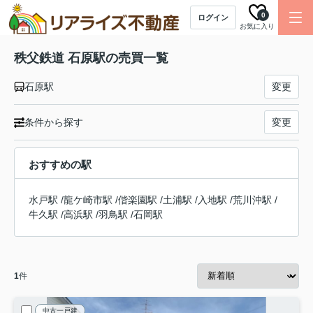
0
ログイン
お気に入り
秩父鉄道 石原駅の売買一覧
石原駅
変更
条件から探す
変更
おすすめの駅
水戸駅
/
龍ケ崎市駅
/
偕楽園駅
/
土浦駅
/
入地駅
/
荒川沖駅
/
牛久駅
/
高浜駅
/
羽鳥駅
/
石岡駅
1
件
中古一戸建