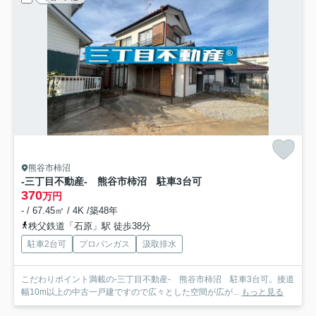
熊谷市柿沼
-三丁目不動産- 熊谷市柿沼 駐車3台可
370
万円
- / 67.45㎡ / 4K /築48年
秩父鉄道「石原」駅 徒歩38分
駐車2台可
プロパンガス
汲取排水
こだわりポイント満載の-三丁目不動産- 熊谷市柿沼 駐車3台可。接道
幅10m以上の中古一戸建ですので広々とした空間が広が...
もっと見る