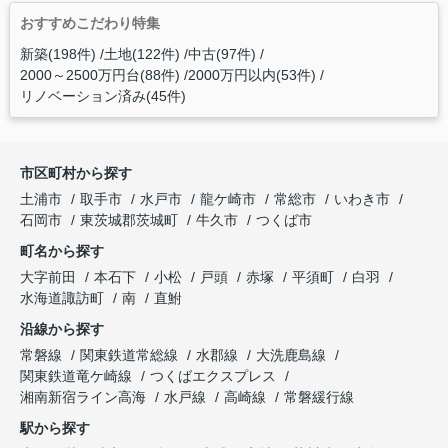
おすすめこだわり特集
新築(198件)
土地(122件)
中古(97件)
2000～2500万円台(88件)
2000万円以内(53件)
リノベーション済み(45件)
市区町村から探す
土浦市
取手市
水戸市
龍ケ崎市
常総市
いわき市
石岡市
東茨城郡茨城町
牛久市
つくば市
町名から探す
大字前田
本石下
小松
戸頭
赤塚
平須町
白羽
水海道諏訪町
南
直鮒
沿線から探す
常磐線
関東鉄道常総線
水郡線
大洗鹿島線
関東鉄道竜ケ崎線
つくばエクスプレス
湘南新宿ライン高海
水戸線
高崎線
常磐緩行線
駅から探す