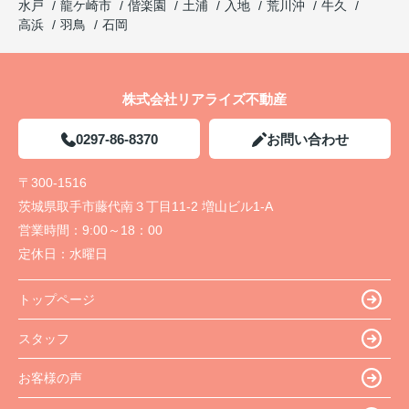
水戸
龍ケ崎市
偕楽園
土浦
入地
荒川沖
牛久
高浜
羽鳥
石岡
株式会社リアライズ不動産
0297-86-8370
お問い合わせ
〒300-1516
茨城県取手市藤代南３丁目11-2 増山ビル1-A
営業時間：
9:00～18：00
定休日：
水曜日
トップページ
スタッフ
お客様の声