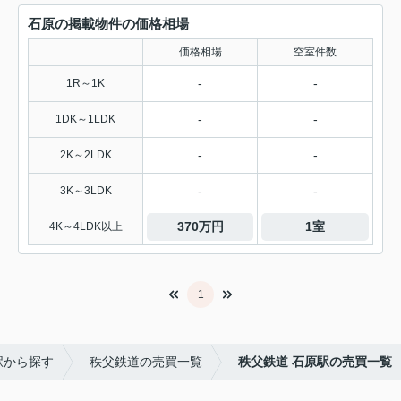
石原の掲載物件の価格相場
価格相場
空室件数
-
-
1R～1K
-
-
1DK～1LDK
-
-
2K～2LDK
-
-
3K～3LDK
370万円
1室
4K～4LDK以上
1
駅から探す
秩父鉄道の売買一覧
秩父鉄道 石原駅の売買一覧