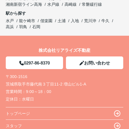
湘南新宿ライン高海
水戸線
高崎線
常磐緩行線
駅から探す
水戸
龍ケ崎市
偕楽園
土浦
入地
荒川沖
牛久
高浜
羽鳥
石岡
株式会社リアライズ不動産
0297-86-8370
お問い合わせ
〒300-1516
茨城県取手市藤代南３丁目11-2 増山ビル1-A
営業時間：
9:00～18：00
定休日：
水曜日
トップページ
スタッフ