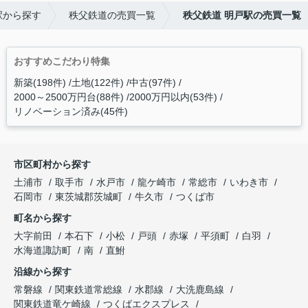
駅から探す
秩父鉄道の売買一覧
秩父鉄道 明戸駅の売買一覧
おすすめこだわり特集
新築(198件)
土地(122件)
中古(97件)
2000～2500万円台(88件)
2000万円以内(53件)
リノベーション済み(45件)
市区町村から探す
土浦市
取手市
水戸市
龍ケ崎市
常総市
いわき市
石岡市
東茨城郡茨城町
牛久市
つくば市
町名から探す
大字前田
本石下
小松
戸頭
赤塚
平須町
白羽
水海道諏訪町
南
直鮒
沿線から探す
常磐線
関東鉄道常総線
水郡線
大洗鹿島線
関東鉄道竜ケ崎線
つくばエクスプレス