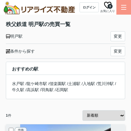
0
ログイン
お気に入り
秩父鉄道 明戸駅の売買一覧
明戸駅
変更
条件から探す
変更
おすすめの駅
水戸駅
/
龍ケ崎市駅
/
偕楽園駅
/
土浦駅
/
入地駅
/
荒川沖駅
/
牛久駅
/
高浜駅
/
羽鳥駅
/
石岡駅
1
件
売地