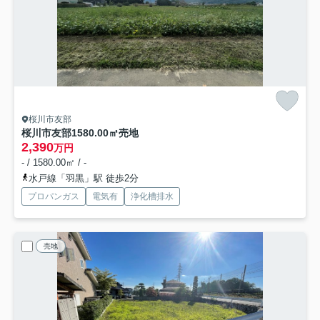
桜川市友部
桜川市友部1580.00㎡売地
2,390
万円
- / 1580.00㎡ / -
水戸線「羽黒」駅 徒歩2分
プロパンガス
電気有
浄化槽排水
売地