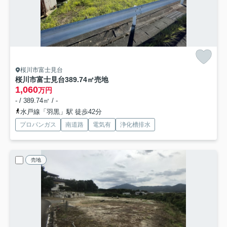
桜川市富士見台
桜川市富士見台389.74㎡売地
1,060
万円
- / 389.74㎡ / -
水戸線「羽黒」駅 徒歩42分
プロパンガス
南道路
電気有
浄化槽排水
売地