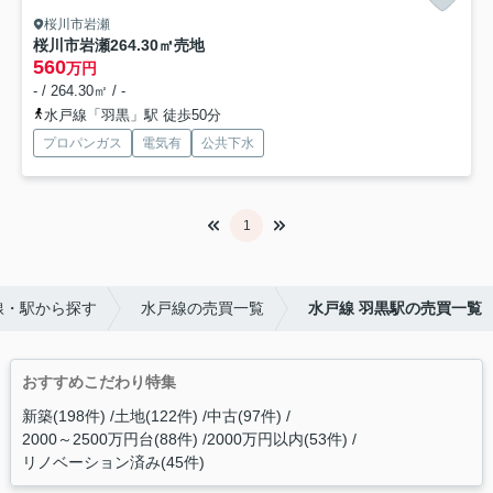
桜川市岩瀬
桜川市岩瀬264.30㎡売地
560
万円
- / 264.30㎡ / -
水戸線「羽黒」駅 徒歩50分
プロパンガス
電気有
公共下水
1
線・駅から探す
水戸線の売買一覧
水戸線 羽黒駅の売買一覧
おすすめこだわり特集
新築(198件)
土地(122件)
中古(97件)
2000～2500万円台(88件)
2000万円以内(53件)
リノベーション済み(45件)