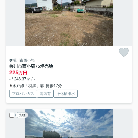
桜川市西小塙
桜川市西小塙75坪売地
225
万円
- / 248.37㎡ / -
水戸線「羽黒」駅 徒歩17分
プロパンガス
電気有
浄化槽排水
売地