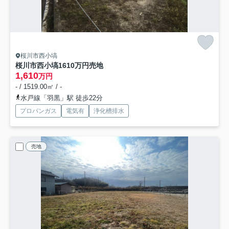
桜川市西小塙
桜川市西小塙1610万円売地
1,610
万円
- / 1519.00㎡ / -
水戸線「羽黒」駅 徒歩22分
プロパンガス
電気有
浄化槽排水
売地