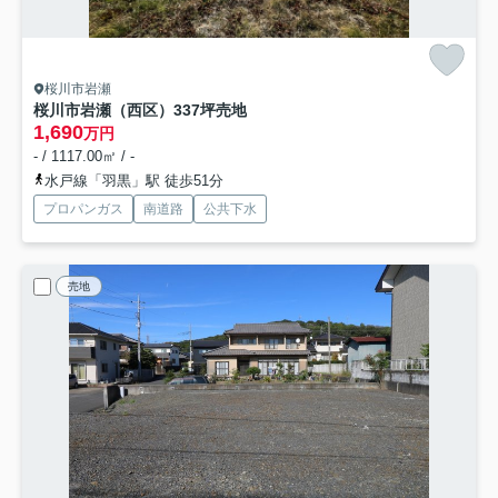
桜川市岩瀬
桜川市岩瀬（西区）337坪売地
1,690
万円
- / 1117.00㎡ / -
水戸線「羽黒」駅 徒歩51分
プロパンガス
南道路
公共下水
売地