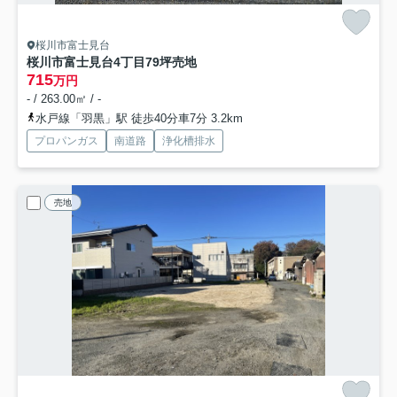
桜川市富士見台
桜川市富士見台4丁目79坪売地
715
万円
- / 263.00㎡ / -
水戸線「羽黒」駅 徒歩40分車7分 3.2km
プロパンガス
南道路
浄化槽排水
売地