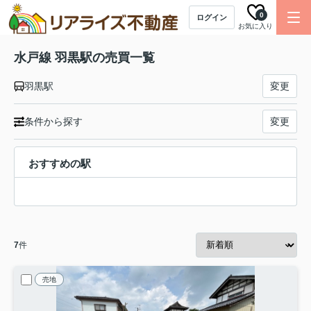
0
ログイン
お気に入り
水戸線 羽黒駅の売買一覧
羽黒駅
変更
条件から探す
変更
おすすめの駅
7
件
売地