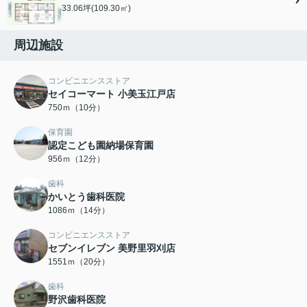
33.06坪(109.30㎡)
周辺施設
コンビニエンスストア
セイコーマート 小美玉江戸店
750ｍ（10分）
保育園
認定こども園納場保育園
956ｍ（12分）
歯科
かいとう歯科医院
1086ｍ（14分）
コンビニエンスストア
セブンイレブン 美野里羽刈店
1551ｍ（20分）
歯科
野沢歯科医院