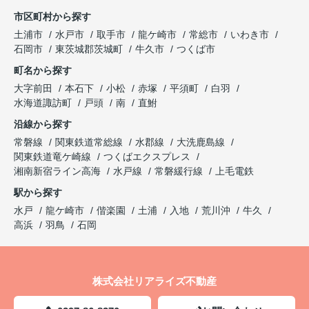
市区町村から探す
土浦市
水戸市
取手市
龍ケ崎市
常総市
いわき市
石岡市
東茨城郡茨城町
牛久市
つくば市
町名から探す
大字前田
本石下
小松
赤塚
平須町
白羽
水海道諏訪町
戸頭
南
直鮒
沿線から探す
常磐線
関東鉄道常総線
水郡線
大洗鹿島線
関東鉄道竜ケ崎線
つくばエクスプレス
湘南新宿ライン高海
水戸線
常磐緩行線
上毛電鉄
駅から探す
水戸
龍ケ崎市
偕楽園
土浦
入地
荒川沖
牛久
高浜
羽鳥
石岡
株式会社リアライズ不動産