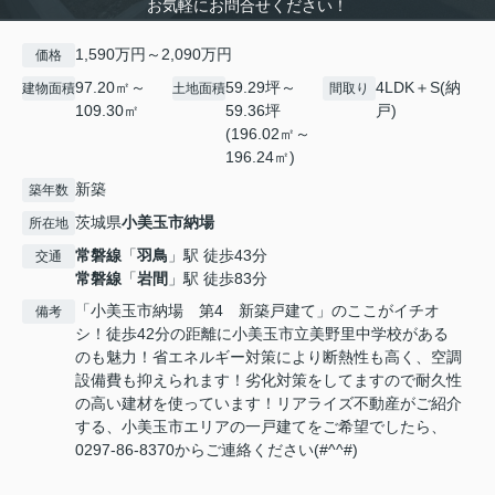
お気軽にお問合せください！
1,590万円～2,090万円
価格
97.20㎡～
59.29坪～
4LDK＋S(納
建物面積
土地面積
間取り
109.30㎡
59.36坪
戸)
(196.02㎡～
196.24㎡)
新築
築年数
茨城県
小美玉市
納場
所在地
常磐線
「
羽鳥
」駅 徒歩43分
交通
常磐線
「
岩間
」駅 徒歩83分
「小美玉市納場 第4 新築戸建て」のここがイチオ
備考
シ！徒歩42分の距離に小美玉市立美野里中学校がある
のも魅力！省エネルギー対策により断熱性も高く、空調
設備費も抑えられます！劣化対策をしてますので耐久性
の高い建材を使っています！リアライズ不動産がご紹介
する、小美玉市エリアの一戸建てをご希望でしたら、
0297-86-8370からご連絡ください(#^^#)