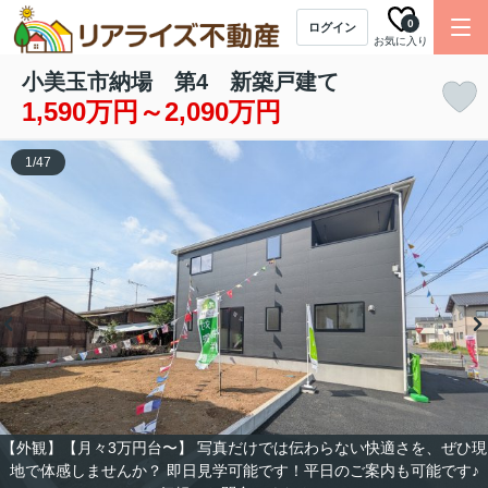
0
ログイン
お気に入り
小美玉市納場 第4 新築戸建て
1,590万円～2,090万円
1
/
47
【外観】【月々3万円台〜】 写真だけでは伝わらない快適さを、ぜひ現
地で体感しませんか？ 即日見学可能です！平日のご案内も可能です♪