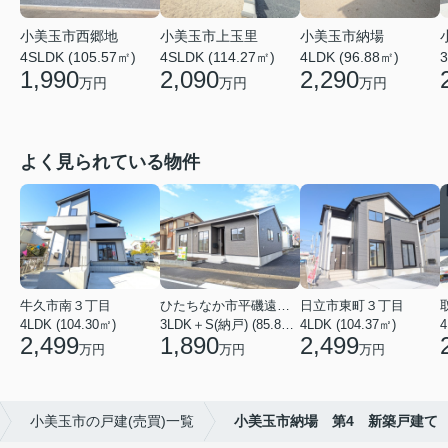
小美玉市西郷地
小美玉市上玉里
小美玉市納場
4SLDK (105.57㎡)
4SLDK (114.27㎡)
4LDK (96.88㎡)
3
1,990
2,090
2,290
万円
万円
万円
よく見られている物件
牛久市南３丁目
ひたちなか市平磯遠原町
日立市東町３丁目
4LDK (104.30㎡)
3LDK＋S(納戸) (85.86㎡)
4LDK (104.37㎡)
4
2,499
1,890
2,499
万円
万円
万円
小美玉市の戸建(売買)一覧
小美玉市納場 第4 新築戸建て