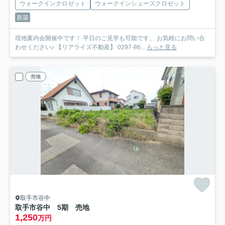
ウォークインクロゼット
ウォークインシューズクロゼット
新築
現地案内会開催中です！ 平日のご見学も可能です。 お気軽にお問い合
わせください♪ 【リアライズ不動産】 0297-86...
もっと見る
売地
取手市谷中
取手市谷中 5期 売地
1,250
万円