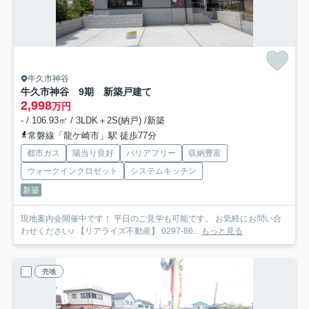
牛久市神谷
牛久市神谷 9期 新築戸建て
2,998
万円
- / 106.93㎡ / 3LDK＋2S(納戸) /新築
常磐線「龍ケ崎市」駅 徒歩77分
都市ガス
陽当り良好
バリアフリー
収納豊富
ウォークインクロゼット
システムキッチン
新築
現地案内会開催中です！ 平日のご見学も可能です。 お気軽にお問い合
わせください♪ 【リアライズ不動産】 0297-86...
もっと見る
売地