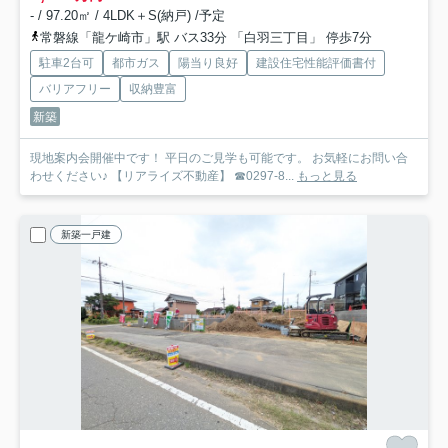
- / 97.20㎡ / 4LDK＋S(納戸) /予定
常磐線「龍ケ崎市」駅 バス33分 「白羽三丁目」 停歩7分
駐車2台可
都市ガス
陽当り良好
建設住宅性能評価書付
バリアフリー
収納豊富
新築
現地案内会開催中です！ 平日のご見学も可能です。 お気軽にお問い合
わせください♪ 【リアライズ不動産】 ☎0297-8...
もっと見る
新築一戸建