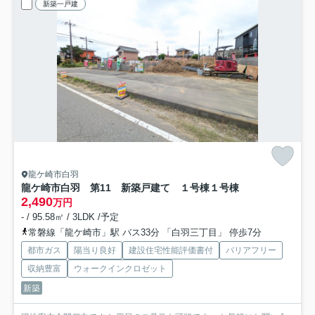
新築一戸建
龍ケ崎市白羽
龍ケ崎市白羽 第11 新築戸建て １号棟
１号棟
2,490
万円
- / 95.58㎡ / 3LDK /予定
常磐線「龍ケ崎市」駅 バス33分 「白羽三丁目」 停歩7分
都市ガス
陽当り良好
建設住宅性能評価書付
バリアフリー
収納豊富
ウォークインクロゼット
新築