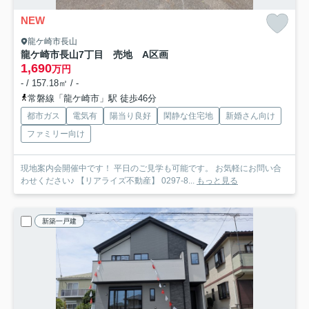
NEW
龍ケ崎市長山
龍ケ崎市長山7丁目 売地 A区画
1,690
万円
- / 157.18㎡ / -
常磐線「龍ケ崎市」駅 徒歩46分
都市ガス
電気有
陽当り良好
閑静な住宅地
新婚さん向け
ファミリー向け
現地案内会開催中です！ 平日のご見学も可能です。 お気軽にお問い合
わせください♪ 【リアライズ不動産】 0297-8...
もっと見る
新築一戸建