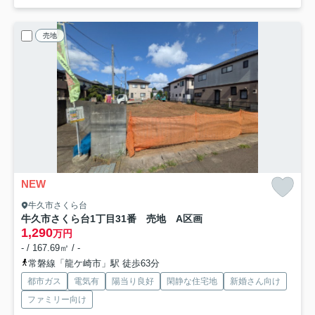
売地
NEW
牛久市さくら台
牛久市さくら台1丁目31番 売地 A区画
1,290
万円
- / 167.69㎡ / -
常磐線「龍ケ崎市」駅 徒歩63分
都市ガス
電気有
陽当り良好
閑静な住宅地
新婚さん向け
ファミリー向け