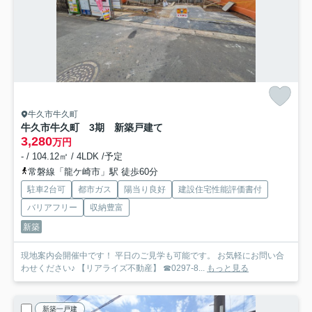
牛久市牛久町
牛久市牛久町 3期 新築戸建て
3,280
万円
- / 104.12㎡ / 4LDK /予定
常磐線「龍ケ崎市」駅 徒歩60分
駐車2台可
都市ガス
陽当り良好
建設住宅性能評価書付
バリアフリー
収納豊富
新築
現地案内会開催中です！ 平日のご見学も可能です。 お気軽にお問い合
わせください♪ 【リアライズ不動産】 ☎0297-8...
もっと見る
新築一戸建