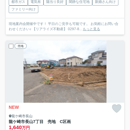
都市ガス
電気有
陽当り良好
閑静な住宅地
新婚さん向け
ファミリー向け
現地案内会開催中です！ 平日のご見学も可能です。 お気軽にお問い合
わせください♪ 【リアライズ不動産】 0297-8...
もっと見る
売地
NEW
龍ケ崎市長山
龍ケ崎市長山7丁目 売地 C区画
1,640
万円