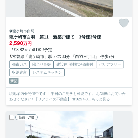
龍ケ崎市白羽
龍ケ崎市白羽 第11 新築戸建て 3号棟
3号棟
2,590
万円
- / 98.82㎡ / 4LDK /予定
常磐線「龍ケ崎市」駅 バス33分 「白羽三丁目」 停歩7分
都市ガス
陽当り良好
建設住宅性能評価書付
バリアフリー
収納豊富
システムキッチン
新築
現地案内会開催中です！ 平日のご見学も可能です。 お気軽にお問い合
わせください♪ 【リアライズ不動産】 ☎0297-8...
もっと見る
新築一戸建