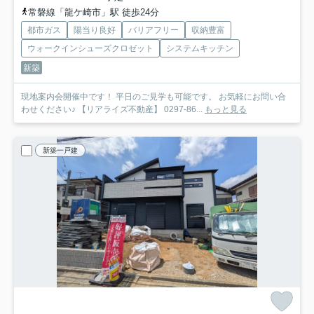
常磐線「龍ケ崎市」駅 徒歩24分
都市ガス
陽当り良好
バリアフリー
収納豊富
ウォークインシューズクロゼット
システムキッチン
新築
現地案内会開催中です！ 平日のご見学も可能です。 お気軽にお問い合
わせください♪ 【リアライズ不動産】 0297-86...
もっと見る
新築一戸建