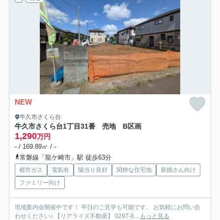
NEW
牛久市さくら台
牛久市さくら台1丁目31番 売地 B区画
1,290
万円
- / 169.89㎡ / -
常磐線「龍ケ崎市」駅 徒歩63分
都市ガス
電気有
陽当り良好
閑静な住宅地
新婚さん向け
ファミリー向け
現地案内会開催中です！ 平日のご見学も可能です。 お気軽にお問い合
わせください♪ 【リアライズ不動産】 0297-8...
もっと見る