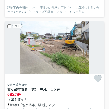
現地案内会開催中です！ 平日のご見学も可能です。 お気軽にお問い合
わせください♪ 【リアライズ不動産】 0297-8...
もっと見る
売地
龍ケ崎市直鮒
龍ケ崎市直鮒 第2 売地 １区画
682
万円
- / 237.35㎡ / -
常磐線「龍ケ崎市」駅 徒歩79分