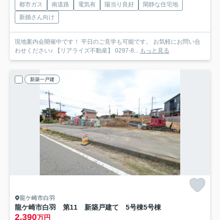
都市ガス
南道路
電気有
陽当り良好
閑静な住宅地
新婚さん向け
現地案内会開催中です！ 平日のご見学も可能です。 お気軽にお問い合
わせください♪ 【リアライズ不動産】 0297-8...
もっと見る
新築一戸建
龍ケ崎市白羽
龍ケ崎市白羽 第11 新築戸建て 5号棟
5号棟
2,390
万円