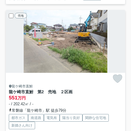
売地
龍ケ崎市直鮒
龍ケ崎市直鮒 第2 売地 ２区画
551
万円
- / 202.42㎡ / -
常磐線「龍ケ崎市」駅 徒歩79分
都市ガス
南道路
電気有
陽当り良好
閑静な住宅地
新婚さん向け