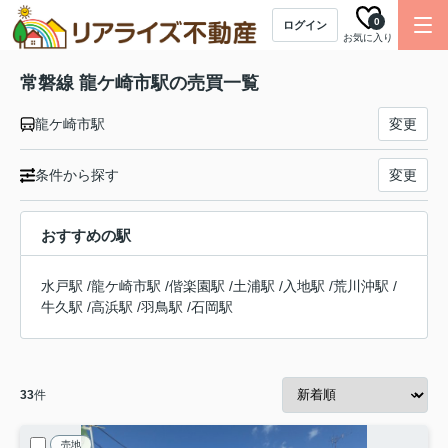
0
ログイン
お気に入り
常磐線 龍ケ崎市駅の売買一覧
龍ケ崎市駅
変更
条件から探す
変更
おすすめの駅
水戸駅
/
龍ケ崎市駅
/
偕楽園駅
/
土浦駅
/
入地駅
/
荒川沖駅
/
牛久駅
/
高浜駅
/
羽鳥駅
/
石岡駅
33
件
売地