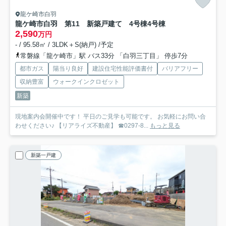
龍ケ崎市白羽
龍ケ崎市白羽 第11 新築戸建て 4号棟
4号棟
2,590
万円
- / 95.58㎡ / 3LDK＋S(納戸) /予定
常磐線「龍ケ崎市」駅 バス33分 「白羽三丁目」 停歩7分
都市ガス
陽当り良好
建設住宅性能評価書付
バリアフリー
収納豊富
ウォークインクロゼット
新築
現地案内会開催中です！ 平日のご見学も可能です。 お気軽にお問い合
わせください♪ 【リアライズ不動産】 ☎0297-8...
もっと見る
新築一戸建