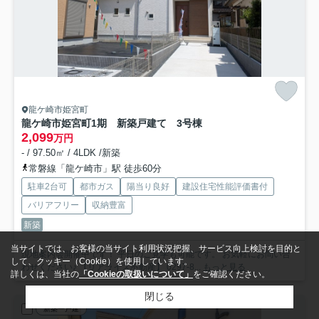
龍ケ崎市姫宮町
龍ケ崎市姫宮町1期 新築戸建て 3号棟
2,099
万円
- / 97.50㎡ / 4LDK /新築
常磐線「龍ケ崎市」駅 徒歩60分
駐車2台可
都市ガス
陽当り良好
建設住宅性能評価書付
バリアフリー
収納豊富
新築
当サイトでは、お客様の当サイト利用状況把握、サービス向上検討を目的と
現地案内会開催中です！ 平日のご見学も可能です。 お気軽にお問い合
して、クッキー（Cookie）を使用しています。
わせください♪ 【リアライズ不動産】 0297-8...
もっと見る
詳しくは、当社の
「Cookieの取扱いについて」
をご確認ください。
閉じる
新築一戸建