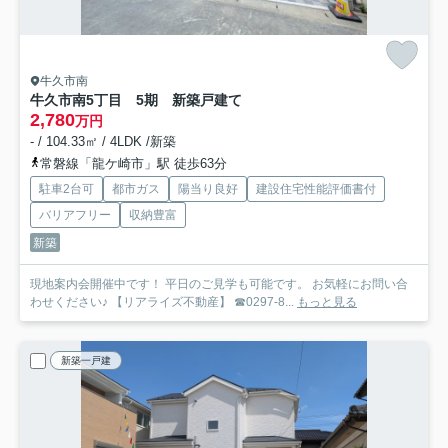
牛久市南
牛久市南5丁目 5期 新築戸建て
2,780
万円
- / 104.33㎡ / 4LDK /新築
常磐線「龍ケ崎市」駅 徒歩63分
駐車2台可
都市ガス
陽当り良好
建設住宅性能評価書付
バリアフリー
収納豊富
新築
現地案内会開催中です！ 平日のご見学も可能です。 お気軽にお問い合
わせください♪ 【リアライズ不動産】 ☎0297-8...
もっと見る
新築一戸建