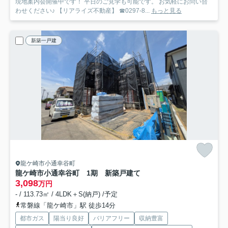
現地案内会開催中です！ 平日のご見学も可能です。 お気軽にお問い合
わせください♪ 【リアライズ不動産】 ☎0297-8...
もっと見る
新築一戸建
龍ケ崎市小通幸谷町
龍ケ崎市小通幸谷町 1期 新築戸建て
3,098
万円
- / 113.73㎡ / 4LDK＋S(納戸) /予定
常磐線「龍ケ崎市」駅 徒歩14分
都市ガス
陽当り良好
バリアフリー
収納豊富