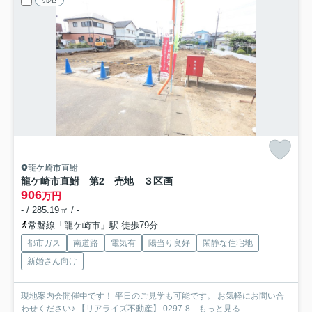
龍ケ崎市直鮒
龍ケ崎市直鮒 第2 売地 ３区画
906
万円
- / 285.19㎡ / -
常磐線「龍ケ崎市」駅 徒歩79分
都市ガス
南道路
電気有
陽当り良好
閑静な住宅地
新婚さん向け
現地案内会開催中です！ 平日のご見学も可能です。 お気軽にお問い合
わせください♪ 【リアライズ不動産】 0297-8...
もっと見る