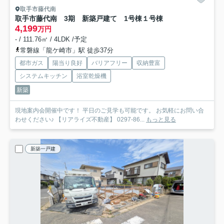
取手市藤代南
取手市藤代南 3期 新築戸建て 1号棟
１号棟
4,199
万円
- / 111.76㎡ / 4LDK /予定
常磐線「龍ケ崎市」駅 徒歩37分
都市ガス
陽当り良好
バリアフリー
収納豊富
システムキッチン
浴室乾燥機
新築
現地案内会開催中です！ 平日のご見学も可能です。 お気軽にお問い合
わせください♪ 【リアライズ不動産】 0297-86...
もっと見る
新築一戸建