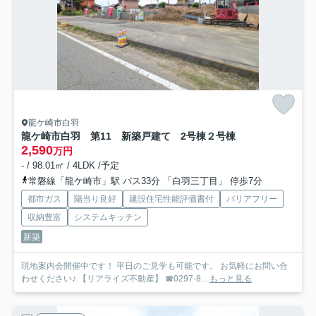
龍ケ崎市白羽
龍ケ崎市白羽 第11 新築戸建て 2号棟
２号棟
2,590
万円
- / 98.01㎡ / 4LDK /予定
常磐線「龍ケ崎市」駅 バス33分 「白羽三丁目」 停歩7分
都市ガス
陽当り良好
建設住宅性能評価書付
バリアフリー
収納豊富
システムキッチン
新築
現地案内会開催中です！ 平日のご見学も可能です。 お気軽にお問い合
わせください♪ 【リアライズ不動産】 ☎0297-8...
もっと見る