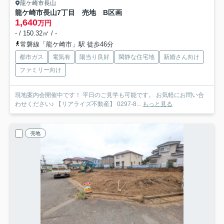
龍ケ崎市長山
龍ケ崎市長山7丁目 売地 B区画
1,640
万円
- / 150.32㎡ / -
常磐線「龍ケ崎市」駅 徒歩46分
都市ガス
電気有
陽当り良好
閑静な住宅地
新婚さん向け
ファミリー向け
現地案内会開催中です！ 平日のご見学も可能です。 お気軽にお問い合
わせください♪ 【リアライズ不動産】 0297-8...
もっと見る
売地