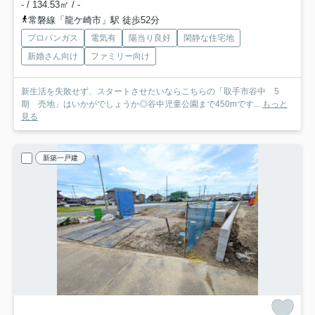
- / 134.53㎡ / -
常磐線「龍ケ崎市」駅 徒歩52分
プロパンガス
電気有
陽当り良好
閑静な住宅地
新婚さん向け
ファミリー向け
新生活を失敗せず、スタートさせたいならこちらの「取手市谷中 5
期 売地」はいかがでしょうか◎谷中児童公園まで450mです...
もっと
見る
新築一戸建