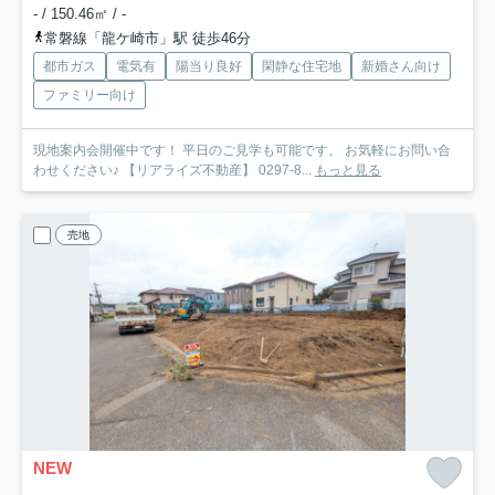
- / 150.46㎡ / -
常磐線「龍ケ崎市」駅 徒歩46分
都市ガス
電気有
陽当り良好
閑静な住宅地
新婚さん向け
ファミリー向け
現地案内会開催中です！ 平日のご見学も可能です。 お気軽にお問い合
わせください♪ 【リアライズ不動産】 0297-8...
もっと見る
売地
NEW