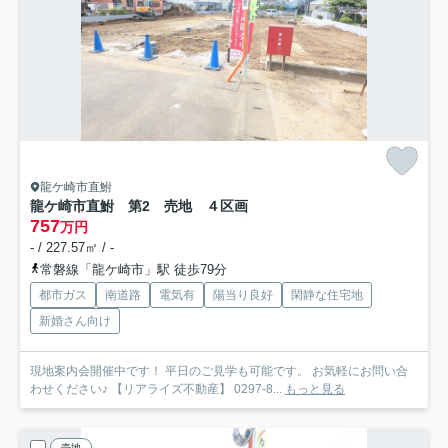
龍ケ崎市直鮒
龍ケ崎市直鮒 第2 売地 ４区画
757
万円
- / 227.57㎡ / -
常磐線「龍ケ崎市」駅 徒歩79分
都市ガス
南道路
電気有
陽当り良好
閑静な住宅地
新婚さん向け
現地案内会開催中です！ 平日のご見学も可能です。 お気軽にお問い合
わせください♪ 【リアライズ不動産】 0297-8...
もっと見る
売地