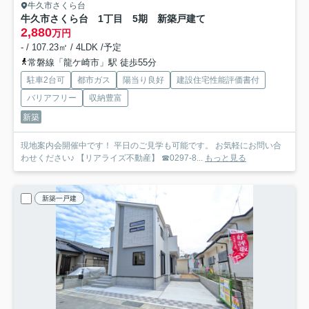
牛久市さくら台
牛久市さくら台 1丁目 5期 新築戸建て
2,880
万円
- / 107.23㎡ / 4LDK /予定
常磐線「龍ケ崎市」駅 徒歩55分
駐車2台可
都市ガス
陽当り良好
建設住宅性能評価書付
バリアフリー
収納豊富
新築
現地案内会開催中です！ 平日のご見学も可能です。 お気軽にお問い合
わせください♪ 【リアライズ不動産】 ☎0297-8...
もっと見る
新築一戸建