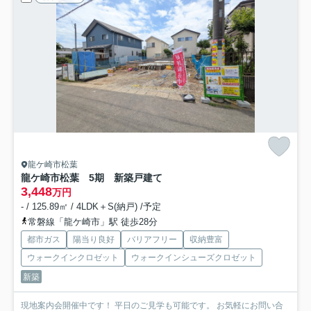
龍ケ崎市松葉
龍ケ崎市松葉 5期 新築戸建て
3,448
万円
- / 125.89㎡ / 4LDK＋S(納戸) /予定
常磐線「龍ケ崎市」駅 徒歩28分
都市ガス
陽当り良好
バリアフリー
収納豊富
ウォークインクロゼット
ウォークインシューズクロゼット
新築
現地案内会開催中です！ 平日のご見学も可能です。 お気軽にお問い合