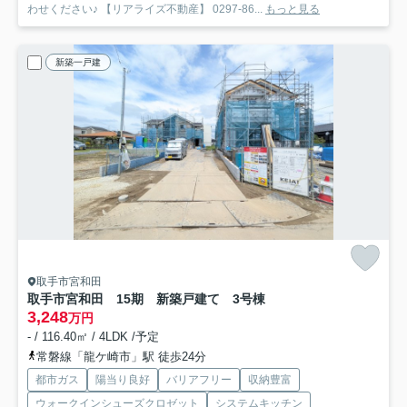
わせください♪ 【リアライズ不動産】 0297-86...
もっと見る
新築一戸建
取手市宮和田
取手市宮和田 15期 新築戸建て 3号棟
3,248
万円
- / 116.40㎡ / 4LDK /予定
常磐線「龍ケ崎市」駅 徒歩24分
都市ガス
陽当り良好
バリアフリー
収納豊富
ウォークインシューズクロゼット
システムキッチン