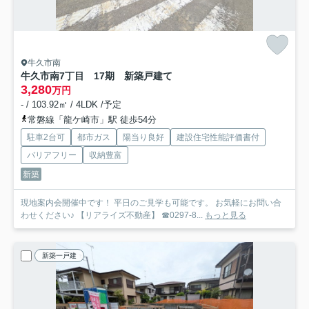
牛久市南
牛久市南7丁目 17期 新築戸建て
3,280
万円
- / 103.92㎡ / 4LDK /予定
常磐線「龍ケ崎市」駅 徒歩54分
駐車2台可
都市ガス
陽当り良好
建設住宅性能評価書付
バリアフリー
収納豊富
新築
現地案内会開催中です！ 平日のご見学も可能です。 お気軽にお問い合
わせください♪ 【リアライズ不動産】 ☎0297-8...
もっと見る
新築一戸建