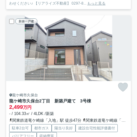
わせください♪ 【リアライズ不動産】 0297-8...
もっと見る
新築一戸建
龍ケ崎市久保台
龍ケ崎市久保台2丁目 新築戸建て 3号棟
2,499
万円
- / 104.33㎡ / 4LDK /新築
関東鉄道竜ケ崎線「入地」駅 徒歩47分
関東鉄道竜ケ崎線「竜ヶ崎」駅 徒歩48分
駐車2台可
都市ガス
陽当り良好
建設住宅性能評価書付
バリアフリー
収納豊富