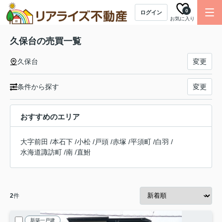
0
ログイン
お気に入り
久保台の売買一覧
久保台
変更
条件から探す
変更
おすすめのエリア
大字前田
/
本石下
/
小松
/
戸頭
/
赤塚
/
平須町
/
白羽
/
水海道諏訪町
/
南
/
直鮒
2
件
新築一戸建