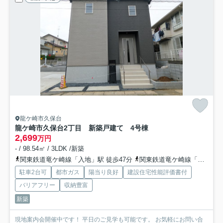
龍ケ崎市久保台
龍ケ崎市久保台2丁目 新築戸建て 4号棟
2,699
万円
- / 98.54㎡ / 3LDK /新築
関東鉄道竜ケ崎線「入地」駅 徒歩47分
関東鉄道竜ケ崎線「竜ヶ崎」駅 徒歩48分
駐車2台可
都市ガス
陽当り良好
建設住宅性能評価書付
バリアフリー
収納豊富
新築
現地案内会開催中です！ 平日のご見学も可能です。 お気軽にお問い合