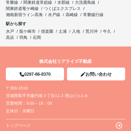
常磐線
関東鉄道常総線
水郡線
大洗鹿島線
関東鉄道竜ケ崎線
つくばエクスプレス
湘南新宿ライン高海
水戸線
高崎線
常磐緩行線
駅から探す
水戸
龍ケ崎市
偕楽園
土浦
入地
荒川沖
牛久
高浜
羽鳥
石岡
株式会社リアライズ不動産
0297-86-8370
お問い合わせ
〒300-1516
茨城県取手市藤代南３丁目11-2 増山ビル1-A
営業時間：
9:00～18：00
定休日：
水曜日
トップページ