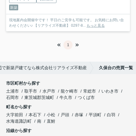
新築
現地案内会開催中です！ 平日のご見学も可能です。 お気軽にお問い合
わせください♪ 【リアライズ不動産】 0297-8...
もっと見る
1
辺で新築戸建てなら株式会社リアライズ不動産
久保台の売買一覧
市区町村から探す
土浦市
取手市
水戸市
龍ケ崎市
常総市
いわき市
石岡市
東茨城郡茨城町
牛久市
つくば市
町名から探す
大字前田
本石下
小松
戸頭
赤塚
平須町
白羽
水海道諏訪町
南
直鮒
沿線から探す