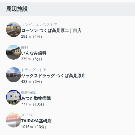
周辺施設
コンビニエンスストア
ローソン つくば高見原二丁目店
291ｍ（4分）
歯科
いんなみ歯科
379ｍ（5分）
ドラッグストア
ヤックスドラッグ つくば高見原店
433ｍ（6分）
動物病院
あつた動物病院
777ｍ（10分）
スーパー
TAIRAYA茎崎店
1015ｍ（13分）