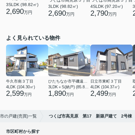
つくば市高見原５丁目
つくば市高見原５丁目
3SLDK (98.82㎡)
3LDK (98.82㎡)
4SLDK (97.20㎡)
3
2,690
2,690
2,790
万円
万円
万円
よく見られている物件
牛久市南３丁目
ひたちなか市平磯遠原町
日立市東町３丁目
4LDK (104.30㎡)
3LDK＋S(納戸) (85.86㎡)
4LDK (104.37㎡)
4
2,599
1,890
2,499
万円
万円
万円
市の戸建(売買)一覧
つくば市高見原 第17 新築戸建て 2号棟
市区町村から探す