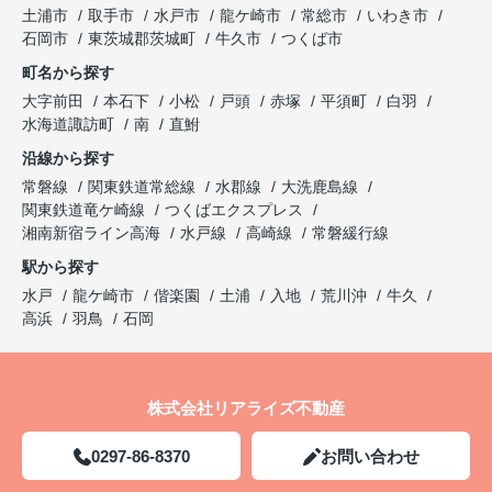
土浦市
取手市
水戸市
龍ケ崎市
常総市
いわき市
石岡市
東茨城郡茨城町
牛久市
つくば市
町名から探す
大字前田
本石下
小松
戸頭
赤塚
平須町
白羽
水海道諏訪町
南
直鮒
沿線から探す
常磐線
関東鉄道常総線
水郡線
大洗鹿島線
関東鉄道竜ケ崎線
つくばエクスプレス
湘南新宿ライン高海
水戸線
高崎線
常磐緩行線
駅から探す
水戸
龍ケ崎市
偕楽園
土浦
入地
荒川沖
牛久
高浜
羽鳥
石岡
株式会社リアライズ不動産
0297-86-8370
お問い合わせ