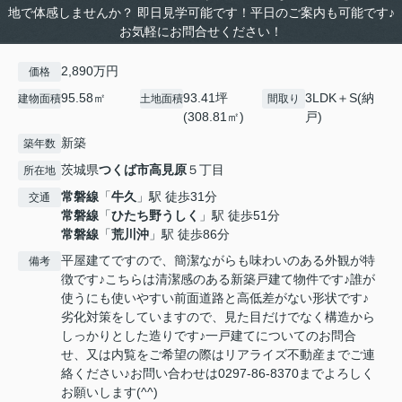
地で体感しませんか？ 即日見学可能です！平日のご案内も可能です♪
お気軽にお問合せください！
2,890万円
価格
95.58㎡
93.41坪
3LDK＋S(納
建物面積
土地面積
間取り
(308.81㎡)
戸)
新築
築年数
茨城県
つくば市
高見原
５丁目
所在地
常磐線
「
牛久
」駅 徒歩31分
交通
常磐線
「
ひたち野うしく
」駅 徒歩51分
常磐線
「
荒川沖
」駅 徒歩86分
平屋建てですので、簡潔ながらも味わいのある外観が特
備考
徴です♪こちらは清潔感のある新築戸建て物件です♪誰が
使うにも使いやすい前面道路と高低差がない形状です♪
劣化対策をしていますので、見た目だけでなく構造から
しっかりとした造りです♪一戸建てについてのお問合
せ、又は内覧をご希望の際はリアライズ不動産までご連
絡ください♪お問い合わせは0297-86-8370までよろしく
お願いします(^^)