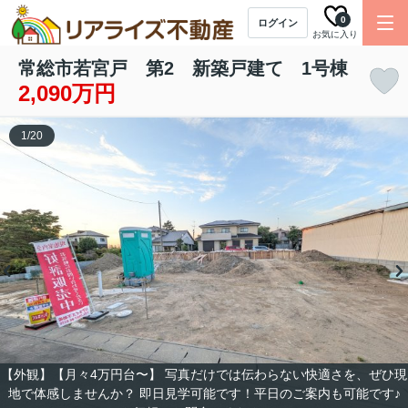
0
ログイン
お気に入り
常総市若宮戸 第2 新築戸建て 1号棟
2,090万円
1
/
20
【外観】【月々4万円台〜】 写真だけでは伝わらない快適さを、ぜひ現
地で体感しませんか？ 即日見学可能です！平日のご案内も可能です♪