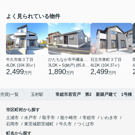
よく見られている物件
牛久市南３丁目
ひたちなか市平磯遠原町
日立市東町３丁目
4LDK (104.30㎡)
3LDK＋S(納戸) (85.86㎡)
4LDK (104.37㎡)
4
2,499
1,890
2,499
万円
万円
万円
売買)一覧
玉村駅
常総市若宮戸 第2 新築戸建て 1号棟
市区町村から探す
土浦市
水戸市
取手市
龍ケ崎市
常総市
いわき市
石岡市
東茨城郡茨城町
牛久市
つくば市
町名から探す