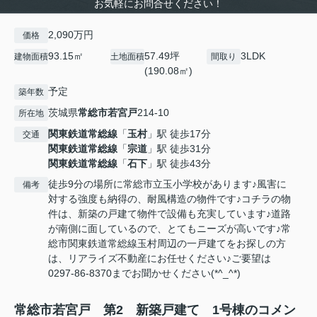
お気軽にお問合せください！
2,090万円
価格
93.15㎡
57.49坪
3LDK
建物面積
土地面積
間取り
(190.08㎡)
予定
築年数
茨城県
常総市
若宮戸
214-10
所在地
関東鉄道常総線
「
玉村
」駅 徒歩17分
交通
関東鉄道常総線
「
宗道
」駅 徒歩31分
関東鉄道常総線
「
石下
」駅 徒歩43分
徒歩9分の場所に常総市立玉小学校があります♪風害に
備考
対する強度も納得の、耐風構造の物件です♪コチラの物
件は、新築の戸建て物件で設備も充実しています♪道路
が南側に面しているので、とてもニーズが高いです♪常
総市関東鉄道常総線玉村周辺の一戸建てをお探しの方
は、リアライズ不動産にお任せください♪ご要望は
0297-86-8370までお聞かせください(*^_^*)
常総市若宮戸 第2 新築戸建て 1号棟のコメン