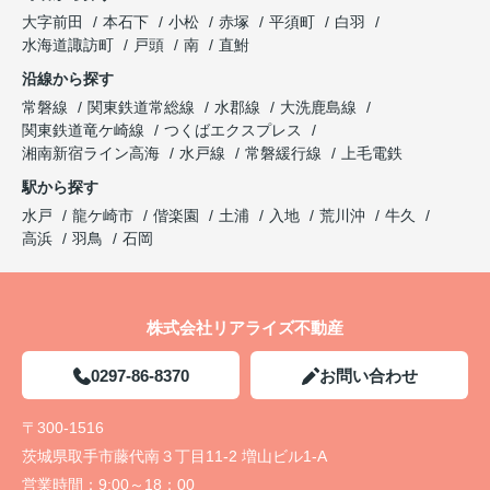
大字前田
本石下
小松
赤塚
平須町
白羽
水海道諏訪町
戸頭
南
直鮒
沿線から探す
常磐線
関東鉄道常総線
水郡線
大洗鹿島線
関東鉄道竜ケ崎線
つくばエクスプレス
湘南新宿ライン高海
水戸線
常磐緩行線
上毛電鉄
駅から探す
水戸
龍ケ崎市
偕楽園
土浦
入地
荒川沖
牛久
高浜
羽鳥
石岡
株式会社リアライズ不動産
0297-86-8370
お問い合わせ
〒300-1516
茨城県取手市藤代南３丁目11-2 増山ビル1-A
営業時間：
9:00～18：00