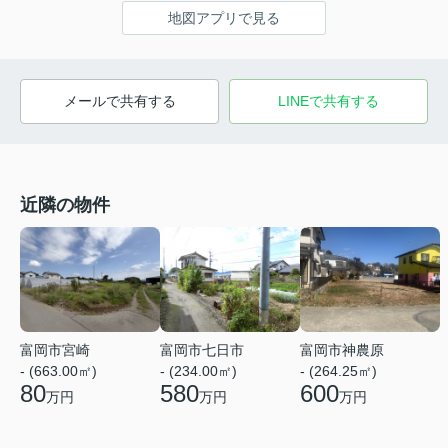
地図アプリで見る
メールで共有する
LINEで共有する
近隣の物件
富岡市宮崎
富岡市七日市
富岡市神農原
- (663.00㎡)
- (234.00㎡)
- (264.25㎡)
80
580
600
万円
万円
万円