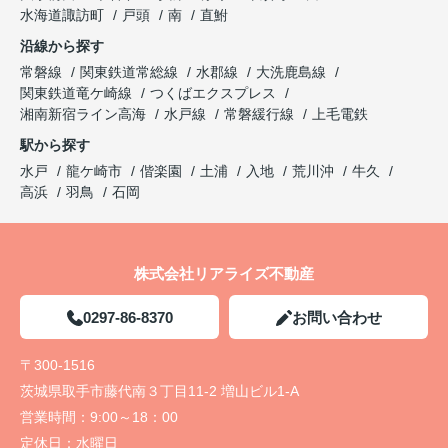
水海道諏訪町
戸頭
南
直鮒
沿線から探す
常磐線
関東鉄道常総線
水郡線
大洗鹿島線
関東鉄道竜ケ崎線
つくばエクスプレス
湘南新宿ライン高海
水戸線
常磐緩行線
上毛電鉄
駅から探す
水戸
龍ケ崎市
偕楽園
土浦
入地
荒川沖
牛久
高浜
羽鳥
石岡
株式会社リアライズ不動産
0297-86-8370
お問い合わせ
〒300-1516
茨城県取手市藤代南３丁目11-2 増山ビル1-A
営業時間：
9:00～18：00
定休日：
水曜日