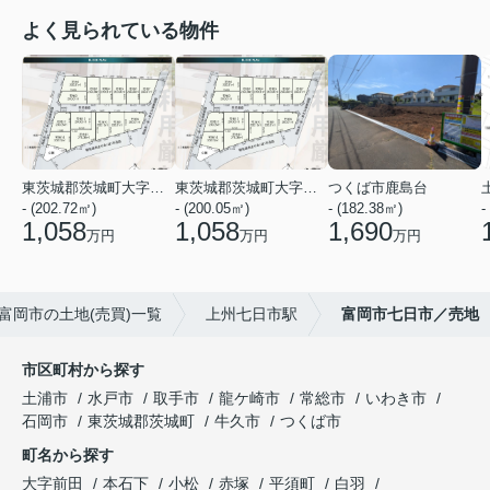
よく見られている物件
東茨城郡茨城町大字前田
東茨城郡茨城町大字前田
つくば市鹿島台
- (202.72㎡)
- (200.05㎡)
- (182.38㎡)
-
1,058
1,058
1,690
万円
万円
万円
富岡市の土地(売買)一覧
上州七日市駅
富岡市七日市／売地
市区町村から探す
土浦市
水戸市
取手市
龍ケ崎市
常総市
いわき市
石岡市
東茨城郡茨城町
牛久市
つくば市
町名から探す
大字前田
本石下
小松
赤塚
平須町
白羽