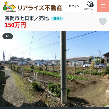
0
ログイン
お気に入り
富岡市七日市／売地
募集1
150万円
1
/
1