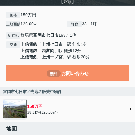
【外観】
150万円
価格
126.00㎡
38.11坪
土地面積
坪数
群馬県
富岡市
七日市
1637-1他
所在地
上信電鉄
「
上州七日市
」駅 徒歩1分
交通
上信電鉄
「
西富岡
」駅 徒歩12分
上信電鉄
「
上州一ノ宮
」駅 徒歩20分
お問い合わせ
無料
富岡市七日市／売地の販売中物件
150万円
38.11坪(126.00㎡)
地図