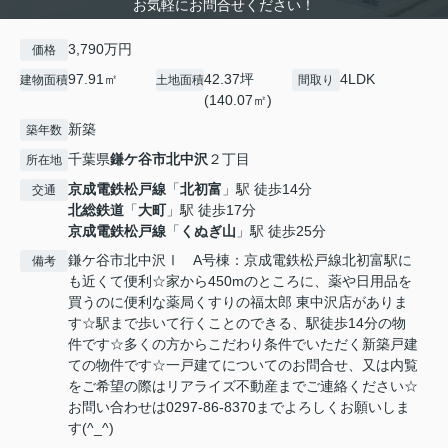
お気軽にお問合せください！
3,790万円
価格
97.91㎡
42.37坪
4LDK
建物面積
土地面積
間取り
(140.07㎡)
新築
築年数
千葉県
鎌ケ谷市
北中沢
２丁目
所在地
京成電鉄松戸線
「
北初富
」駅 徒歩14分
交通
北総鉄道
「
大町
」駅 徒歩17分
京成電鉄松戸線
「
くぬぎ山
」駅 徒歩25分
鎌ケ谷市北中沢Ⅰ A号棟：京成電鉄松戸線北初富駅に
備考
も近くて便利☆家から450mのところに、薬や日用品を
買うのに便利な薬局くすりの福太郎 東中沢店がありま
す☆駅まで歩いて行くことのできる、駅徒歩14分の物
件です☆多くの方からこだわり条件でいただく新築戸建
ての物件です☆一戸建てについてのお問合せ、又は内覧
をご希望の際はリアライズ不動産までご連絡ください☆
お問い合わせは0297-86-8370までよろしくお願いしま
す(^_^)