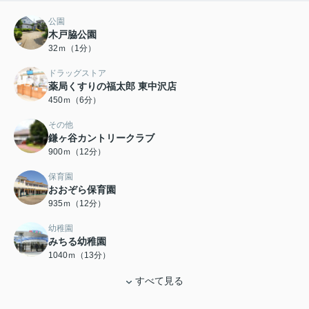
公園
木戸脇公園
32ｍ（1分）
ドラッグストア
薬局くすりの福太郎 東中沢店
450ｍ（6分）
その他
鎌ヶ谷カントリークラブ
900ｍ（12分）
保育園
おおぞら保育園
935ｍ（12分）
幼稚園
みちる幼稚園
1040ｍ（13分）
すべて見る