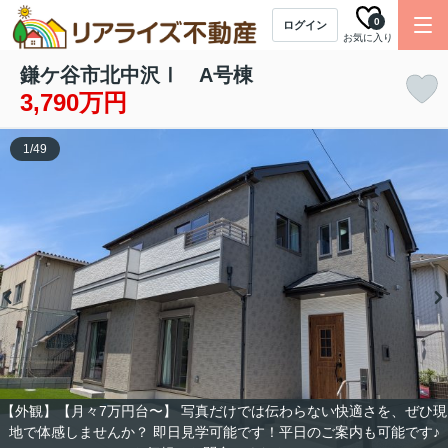
0
ログイン
お気に入り
鎌ケ谷市北中沢Ⅰ A号棟
3,790万円
1
/
49
【外観】【月々7万円台〜】 写真だけでは伝わらない快適さを、ぜひ現
地で体感しませんか？ 即日見学可能です！平日のご案内も可能です♪