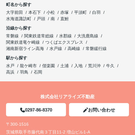
町名から探す
大字前田
本石下
小松
赤塚
平須町
白羽
水海道諏訪町
戸頭
南
直鮒
沿線から探す
常磐線
関東鉄道常総線
水郡線
大洗鹿島線
関東鉄道竜ケ崎線
つくばエクスプレス
湘南新宿ライン高海
水戸線
高崎線
常磐緩行線
駅から探す
水戸
龍ケ崎市
偕楽園
土浦
入地
荒川沖
牛久
高浜
羽鳥
石岡
株式会社リアライズ不動産
0297-86-8370
お問い合わせ
〒300-1516
茨城県取手市藤代南３丁目11-2 増山ビル1-A