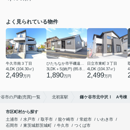
よく見られている物件
牛久市南３丁目
ひたちなか市平磯遠原町
日立市東町３丁目
4LDK (104.30㎡)
3LDK＋S(納戸) (85.86㎡)
4LDK (104.37㎡)
4
2,499
1,890
2,499
万円
万円
万円
ケ谷市の戸建(売買)一覧
北初富駅
鎌ケ谷市北中沢Ⅰ A号棟
市区町村から探す
土浦市
水戸市
取手市
龍ケ崎市
常総市
いわき市
石岡市
東茨城郡茨城町
牛久市
つくば市