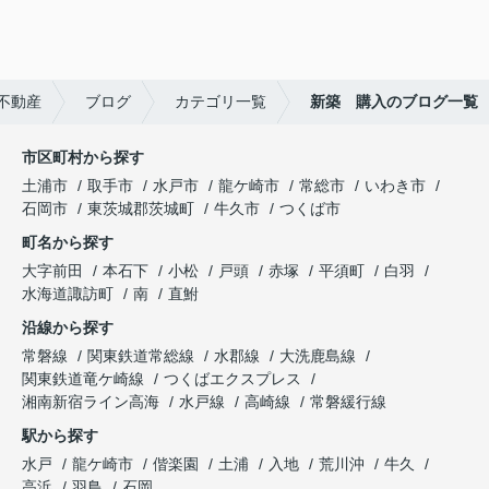
不動産
ブログ
カテゴリ一覧
新築 購入のブログ一覧
市区町村から探す
土浦市
取手市
水戸市
龍ケ崎市
常総市
いわき市
石岡市
東茨城郡茨城町
牛久市
つくば市
町名から探す
大字前田
本石下
小松
戸頭
赤塚
平須町
白羽
水海道諏訪町
南
直鮒
沿線から探す
常磐線
関東鉄道常総線
水郡線
大洗鹿島線
関東鉄道竜ケ崎線
つくばエクスプレス
湘南新宿ライン高海
水戸線
高崎線
常磐緩行線
駅から探す
水戸
龍ケ崎市
偕楽園
土浦
入地
荒川沖
牛久
高浜
羽鳥
石岡