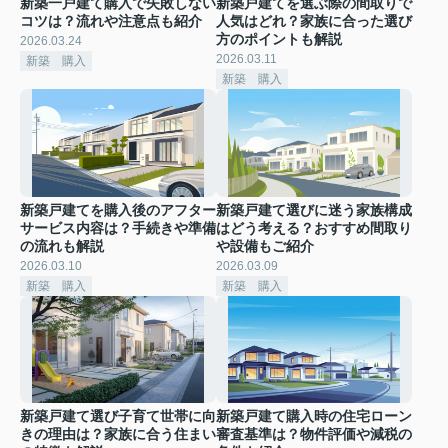
新築一戸建て購入で失敗しない
新築戸建てを選ぶ際の間取りで
コツは？流れや注意点も紹介
人気はどれ？家族に合った選び
方のポイントも解説
2026.03.24
2026.03.11
新築 購入
新築 購入
新築戸建てを購入後のアフター
新築戸建て選びに迷う家族構成
サービス内容は？手続きや準備
はどう考える？おすすめ間取り
の流れも解説
や設備もご紹介
2026.03.10
2026.03.09
新築 購入
新築 購入
新築戸建て選び子育て世帯に向
新築戸建て購入時の住宅ローン
きの理由は？家族に合う住まい
審査基準は？物件評価や減税の