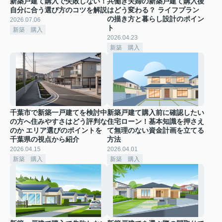
新築戸建て購入で失敗しない！
共働き夫婦の新築戸建て購入後
自分に合う選び方のコツを解説
はどう変わる？ ライフプラン
の描き方と暮らし設計のポイン
2026.07.06
ト
新築 購入
2026.04.23
新築 購入
千葉市で新築一戸建てを検討中
新築戸建て購入前に確認したい
の方へ住みやすさはどう評判な
住宅ローン！基本知識を押さえ
のか エリア選びのポイントを
て無理のない資金計画を立てる
千葉県の視点から紹介
方法
2026.04.15
2026.04.01
新築 購入
新築 購入