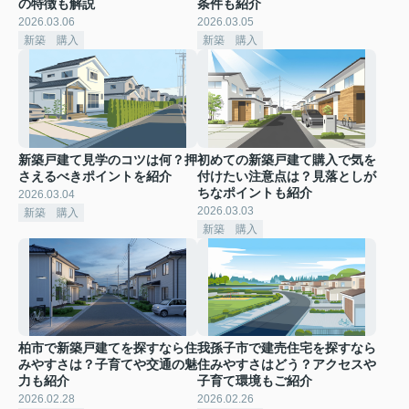
の特徴も解説
条件も紹介
2026.03.06
2026.03.05
新築 購入
新築 購入
新築戸建て見学のコツは何？押
初めての新築戸建て購入で気を
さえるべきポイントを紹介
付けたい注意点は？見落としが
ちなポイントも紹介
2026.03.04
2026.03.03
新築 購入
新築 購入
柏市で新築戸建てを探すなら住
我孫子市で建売住宅を探すなら
みやすさは？子育てや交通の魅
住みやすさはどう？アクセスや
力も紹介
子育て環境もご紹介
2026.02.28
2026.02.26