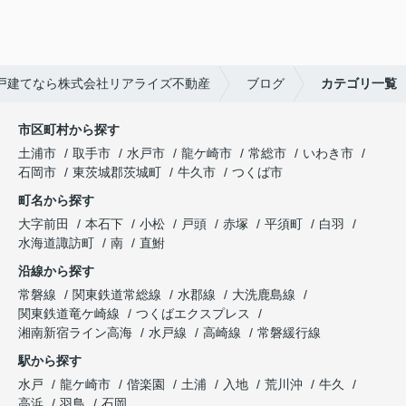
戸建てなら株式会社リアライズ不動産
ブログ
カテゴリ一覧
市区町村から探す
土浦市
取手市
水戸市
龍ケ崎市
常総市
いわき市
石岡市
東茨城郡茨城町
牛久市
つくば市
町名から探す
大字前田
本石下
小松
戸頭
赤塚
平須町
白羽
水海道諏訪町
南
直鮒
沿線から探す
常磐線
関東鉄道常総線
水郡線
大洗鹿島線
関東鉄道竜ケ崎線
つくばエクスプレス
湘南新宿ライン高海
水戸線
高崎線
常磐緩行線
駅から探す
水戸
龍ケ崎市
偕楽園
土浦
入地
荒川沖
牛久
高浜
羽鳥
石岡