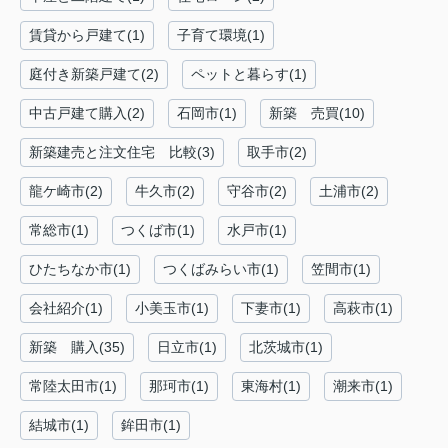
賃貸から戸建て(1)
子育て環境(1)
庭付き新築戸建て(2)
ペットと暮らす(1)
中古戸建て購入(2)
石岡市(1)
新築 売買(10)
新築建売と注文住宅 比較(3)
取手市(2)
龍ケ崎市(2)
牛久市(2)
守谷市(2)
土浦市(2)
常総市(1)
つくば市(1)
水戸市(1)
ひたちなか市(1)
つくばみらい市(1)
笠間市(1)
会社紹介(1)
小美玉市(1)
下妻市(1)
高萩市(1)
新築 購入(35)
日立市(1)
北茨城市(1)
常陸太田市(1)
那珂市(1)
東海村(1)
潮来市(1)
結城市(1)
鉾田市(1)