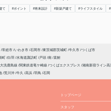
建て
#ポイント
#将来設計
#新築戸建て
#ライフスタイル
常総市
いわき市
石岡市
東茨城郡茨城町
牛久市
つくば市
須町
白羽
水海道諏訪町
戸頭
南
直鮒
大洗鹿島線
関東鉄道竜ケ崎線
つくばエクスプレス
湘南新宿ライン高
地
荒川沖
牛久
高浜
羽鳥
石岡
トップページ
スタッフ