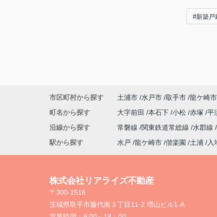
#新築戸
市区町村から探す
土浦市
水戸市
取手市
龍ケ崎市
町名から探す
大字前田
本石下
小松
赤塚
平
沿線から探す
常磐線
関東鉄道常総線
水郡線
駅から探す
水戸
龍ケ崎市
偕楽園
土浦
入
株式会社リアライズ不動産
〒300-1516
茨城県取手市藤代南３丁目11-2 増山ビル1-A
営業時間：
9:00～18：00