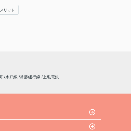
#メリット
海
水戸線
常磐緩行線
上毛電鉄