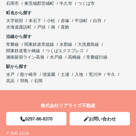
石岡市
東茨城郡茨城町
牛久市
つくば市
町名から探す
大字前田
本石下
小松
赤塚
平須町
白羽
水海道諏訪町
戸頭
南
直鮒
沿線から探す
常磐線
関東鉄道常総線
水郡線
大洗鹿島線
関東鉄道竜ケ崎線
つくばエクスプレス
湘南新宿ライン高海
水戸線
高崎線
常磐緩行線
駅から探す
水戸
龍ケ崎市
偕楽園
土浦
入地
荒川沖
牛久
高浜
羽鳥
石岡
株式会社リアライズ不動産
0297-86-8370
お問い合わせ
〒300-1516