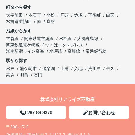
町名から探す
大字前田
本石下
小松
戸頭
赤塚
平須町
白羽
水海道諏訪町
南
直鮒
沿線から探す
常磐線
関東鉄道常総線
水郡線
大洗鹿島線
関東鉄道竜ケ崎線
つくばエクスプレス
湘南新宿ライン高海
水戸線
高崎線
常磐緩行線
駅から探す
水戸
龍ケ崎市
偕楽園
土浦
入地
荒川沖
牛久
高浜
羽鳥
石岡
株式会社リアライズ不動産
0297-86-8370
お問い合わせ
〒300-1516
茨城県取手市藤代南３丁目11-2 増山ビル1-A