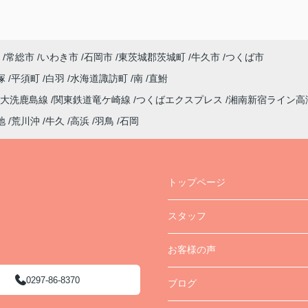
常総市
いわき市
石岡市
東茨城郡茨城町
牛久市
つくば市
塚
平須町
白羽
水海道諏訪町
南
直鮒
大洗鹿島線
関東鉄道竜ケ崎線
つくばエクスプレス
湘南新宿ライン高
地
荒川沖
牛久
高浜
羽鳥
石岡
トップページ
スタッフ
お客様の声
0297-86-8370
ブログ