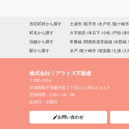
市区町村から探す
土浦市
取手市
水戸市
龍ケ崎市
町名から探す
大字前田
本石下
小松
戸頭
赤
沿線から探す
常磐線
関東鉄道常総線
水郡線
駅から探す
水戸
龍ケ崎市
偕楽園
土浦
入
株式会社リアライズ不動産
〒300-1516
茨城県取手市藤代南３丁目11-2 増山ビル1-A
営業時間：
9:00～18：00
定休日：
水曜日
お問い合わせ