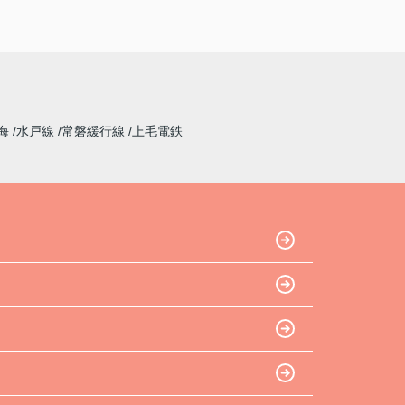
海
水戸線
常磐緩行線
上毛電鉄