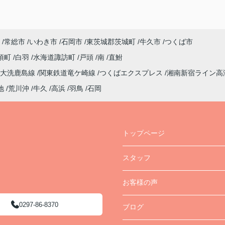
常総市
いわき市
石岡市
東茨城郡茨城町
牛久市
つくば市
須町
白羽
水海道諏訪町
戸頭
南
直鮒
大洗鹿島線
関東鉄道竜ケ崎線
つくばエクスプレス
湘南新宿ライン高
地
荒川沖
牛久
高浜
羽鳥
石岡
トップページ
スタッフ
お客様の声
0297-86-8370
ブログ