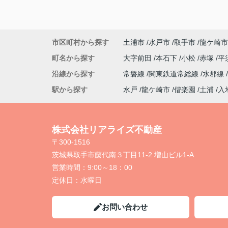
市区町村から探す
土浦市
水戸市
取手市
龍ケ崎市
町名から探す
大字前田
本石下
小松
赤塚
平
沿線から探す
常磐線
関東鉄道常総線
水郡線
駅から探す
水戸
龍ケ崎市
偕楽園
土浦
入
株式会社リアライズ不動産
〒300-1516
茨城県取手市藤代南３丁目11-2 増山ビル1-A
営業時間：
9:00～18：00
定休日：
水曜日
お問い合わせ