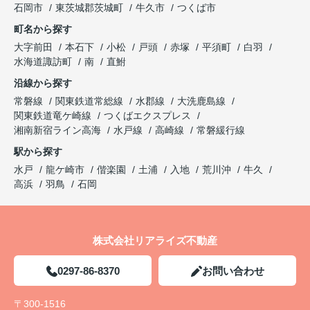
石岡市
東茨城郡茨城町
牛久市
つくば市
町名から探す
大字前田
本石下
小松
戸頭
赤塚
平須町
白羽
水海道諏訪町
南
直鮒
沿線から探す
常磐線
関東鉄道常総線
水郡線
大洗鹿島線
関東鉄道竜ケ崎線
つくばエクスプレス
湘南新宿ライン高海
水戸線
高崎線
常磐緩行線
駅から探す
水戸
龍ケ崎市
偕楽園
土浦
入地
荒川沖
牛久
高浜
羽鳥
石岡
株式会社リアライズ不動産
0297-86-8370
お問い合わせ
〒300-1516