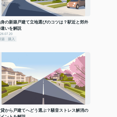
独身の新築戸建て立地選びのコツは？駅近と郊外
の違いを解説
26.07.20
新築 購入
賃貸から戸建てへどう選ぶ？騒音ストレス解消の
ポイントを解説