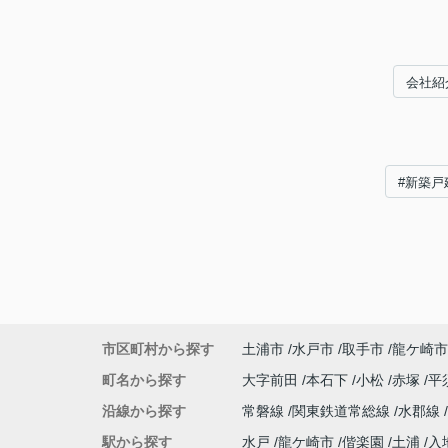
会社紹
#新築戸
市区町村から探す
土浦市
水戸市
取手市
龍ケ崎市
町名から探す
大字前田
本石下
小松
赤塚
平
沿線から探す
常磐線
関東鉄道常総線
水郡線
駅から探す
水戸
龍ケ崎市
偕楽園
土浦
入