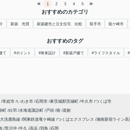
1
2
3
4
5
おすすめのカテゴリ
介
新築 売買
新築建売と注文住宅 比較
取手市
龍ケ崎市
おすすめのタグ
建て
#ポイント
#将来設計
#新築戸建て
#ライフスタイル
常総市
いわき市
石岡市
東茨城郡茨城町
牛久市
つくば市
須町
白羽
水海道諏訪町
戸頭
南
直鮒
大洗鹿島線
関東鉄道竜ケ崎線
つくばエクスプレス
湘南新宿ライン高
地
荒川沖
牛久
高浜
羽鳥
石岡