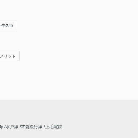
牛久市
#メリット
海
水戸線
常磐緩行線
上毛電鉄