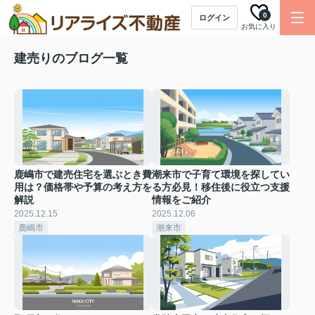
0
ログイン
お気に入り
建売りのブログ一覧
鹿嶋市で建売住宅を選ぶとき費
潮来市で子育て環境を探してい
用は？価格帯や予算の考え方を
る方必見！移住後に役立つ支援
解説
情報をご紹介
2025.12.15
2025.12.06
鹿嶋市
潮来市