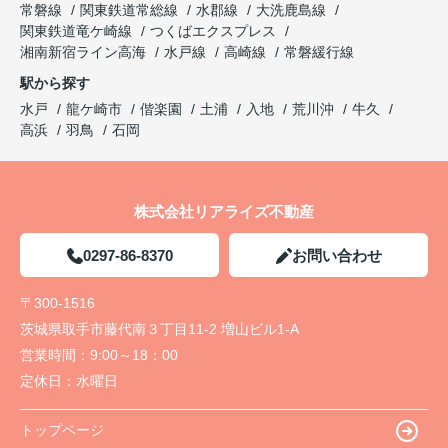
常磐線
関東鉄道常総線
水郡線
大洗鹿島線
関東鉄道竜ケ崎線
つくばエクスプレス
湘南新宿ライン高海
水戸線
高崎線
常磐緩行線
駅から探す
水戸
龍ケ崎市
偕楽園
土浦
入地
荒川沖
牛久
高浜
羽鳥
石岡
株式会社リアライズ不動産
0297-86-8370
お問い合わせ
〒300-1516
茨城県取手市藤代南３丁目11-2 増山ビル1-A
営業時間：
9:00～18：00
定休日：
水曜日
トップページ