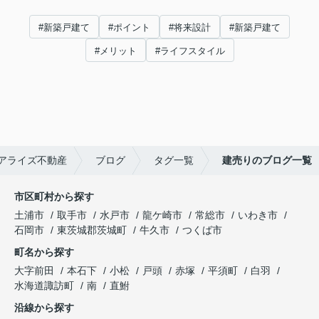
#新築戸建て
#ポイント
#将来設計
#新築戸建て
#メリット
#ライフスタイル
アライズ不動産
ブログ
タグ一覧
建売りのブログ一覧
市区町村から探す
土浦市
取手市
水戸市
龍ケ崎市
常総市
いわき市
石岡市
東茨城郡茨城町
牛久市
つくば市
町名から探す
大字前田
本石下
小松
戸頭
赤塚
平須町
白羽
水海道諏訪町
南
直鮒
沿線から探す