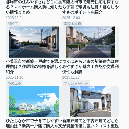
那珂市の住みやすさはどこにあ
常陸太田市で建売住宅を探すな
る？マイホーム購入前に知りた
ら子育て環境も注目！暮らしや
い情報まとめ
すさのポイントを紹介
2025.12.04
2025.12.03
那珂市
常陸太田市
小美玉市で新築一戸建てを選ぶ
つくばみらい市の新築建売は住
理由は？住環境の特徴を詳しく
みやすさが魅力！自然や交通利
紹介
便性も解説
2025.11.20
2025.11.17
小美玉市
つくばみらい市
ひたちなか市で子育てしやすい
新築戸建てと中古戸建てどちら
理由は？新築一戸建て購入や支
が資産価値に強い？コスト重視