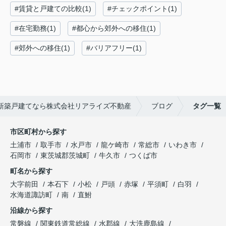
#賃貸と戸建ての比較(1)
#チェックポイント(1)
#在宅勤務(1)
#都心から郊外への移住(1)
#郊外への移住(1)
#バリアフリー(1)
新築戸建てなら株式会社リアライズ不動産
ブログ
タグ一覧
市区町村から探す
土浦市
取手市
水戸市
龍ケ崎市
常総市
いわき市
石岡市
東茨城郡茨城町
牛久市
つくば市
町名から探す
大字前田
本石下
小松
戸頭
赤塚
平須町
白羽
水海道諏訪町
南
直鮒
沿線から探す
常磐線
関東鉄道常総線
水郡線
大洗鹿島線