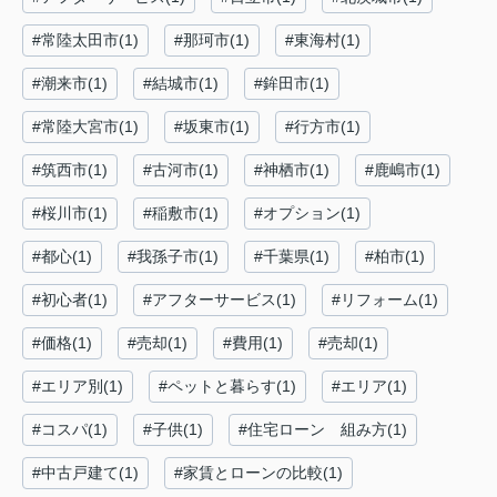
#常陸太田市(1)
#那珂市(1)
#東海村(1)
#潮来市(1)
#結城市(1)
#鉾田市(1)
#常陸大宮市(1)
#坂東市(1)
#行方市(1)
#筑西市(1)
#古河市(1)
#神栖市(1)
#鹿嶋市(1)
#桜川市(1)
#稲敷市(1)
#オプション(1)
#都心(1)
#我孫子市(1)
#千葉県(1)
#柏市(1)
#初心者(1)
#アフターサービス(1)
#リフォーム(1)
#価格(1)
#売却(1)
#費用(1)
#売却(1)
#エリア別(1)
#ペットと暮らす(1)
#エリア(1)
#コスパ(1)
#子供(1)
#住宅ローン 組み方(1)
#中古戸建て(1)
#家賃とローンの比較(1)