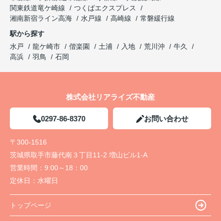
関東鉄道竜ケ崎線
つくばエクスプレス
湘南新宿ライン高海
水戸線
高崎線
常磐緩行線
駅から探す
水戸
龍ケ崎市
偕楽園
土浦
入地
荒川沖
牛久
高浜
羽鳥
石岡
株式会社リアライズ不動産
0297-86-8370
お問い合わせ
〒300-1516
茨城県取手市藤代南３丁目11-2 増山ビル1-A
営業時間：
9:00～18：00
定休日：
水曜日
トップページ