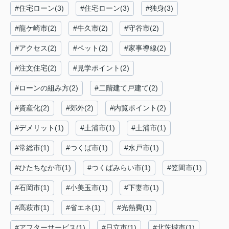
#住宅ローン(3)
#住宅ローン(3)
#独身(3)
#龍ケ崎市(2)
#牛久市(2)
#守谷市(2)
#アクセス(2)
#ペット(2)
#家事導線(2)
#注文住宅(2)
#見学ポイント(2)
#ローンの組み方(2)
#二階建て戸建て(2)
#資産化(2)
#郊外(2)
#内覧ポイント(2)
#デメリット(1)
#土浦市(1)
#土浦市(1)
#常総市(1)
#つくば市(1)
#水戸市(1)
#ひたちなか市(1)
#つくばみらい市(1)
#笠間市(1)
#石岡市(1)
#小美玉市(1)
#下妻市(1)
#高萩市(1)
#省エネ(1)
#光熱費(1)
#アフターサービス(1)
#日立市(1)
#北茨城市(1)