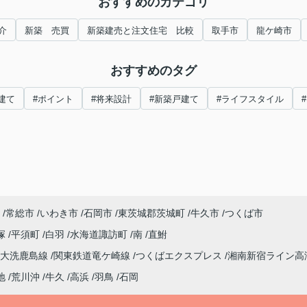
おすすめのカテゴリ
介
新築 売買
新築建売と注文住宅 比較
取手市
龍ケ崎市
おすすめのタグ
建て
#ポイント
#将来設計
#新築戸建て
#ライフスタイル
常総市
いわき市
石岡市
東茨城郡茨城町
牛久市
つくば市
塚
平須町
白羽
水海道諏訪町
南
直鮒
大洗鹿島線
関東鉄道竜ケ崎線
つくばエクスプレス
湘南新宿ライン高
地
荒川沖
牛久
高浜
羽鳥
石岡