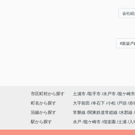
会社紹
#新築戸
市区町村から探す
土浦市
取手市
水戸市
龍ケ崎市
町名から探す
大字前田
本石下
小松
戸頭
赤
沿線から探す
常磐線
関東鉄道常総線
水郡線
駅から探す
水戸
龍ケ崎市
偕楽園
土浦
入