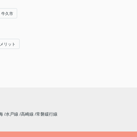
牛久市
#メリット
海
水戸線
高崎線
常磐緩行線