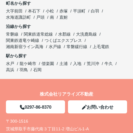
町名から探す
大字前田
本石下
小松
赤塚
平須町
白羽
水海道諏訪町
戸頭
南
直鮒
沿線から探す
常磐線
関東鉄道常総線
水郡線
大洗鹿島線
関東鉄道竜ケ崎線
つくばエクスプレス
湘南新宿ライン高海
水戸線
常磐緩行線
上毛電鉄
駅から探す
水戸
龍ケ崎市
偕楽園
土浦
入地
荒川沖
牛久
高浜
羽鳥
石岡
株式会社リアライズ不動産
0297-86-8370
お問い合わせ
〒300-1516
茨城県取手市藤代南３丁目11-2 増山ビル1-A