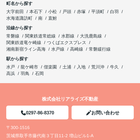
町名から探す
大字前田
本石下
小松
戸頭
赤塚
平須町
白羽
水海道諏訪町
南
直鮒
沿線から探す
常磐線
関東鉄道常総線
水郡線
大洗鹿島線
関東鉄道竜ケ崎線
つくばエクスプレス
湘南新宿ライン高海
水戸線
高崎線
常磐緩行線
駅から探す
水戸
龍ケ崎市
偕楽園
土浦
入地
荒川沖
牛久
高浜
羽鳥
石岡
株式会社リアライズ不動産
0297-86-8370
お問い合わせ
〒300-1516
茨城県取手市藤代南３丁目11-2 増山ビル1-A