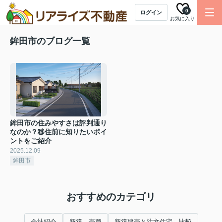
0
ログイン
お気に入り
鉾田市のブログ一覧
鉾田市の住みやすさは評判通り
なのか？移住前に知りたいポイ
ントをご紹介
2025.12.09
鉾田市
おすすめのカテゴリ
会社紹介
新築 売買
新築建売と注文住宅 比較