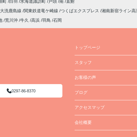
須町
白羽
水海道諏訪町
戸頭
南
直鮒
大洗鹿島線
関東鉄道竜ケ崎線
つくばエクスプレス
湘南新宿ライン高
地
荒川沖
牛久
高浜
羽鳥
石岡
トップページ
スタッフ
お客様の声
0297-86-8370
ブログ
アクセスマップ
会社概要