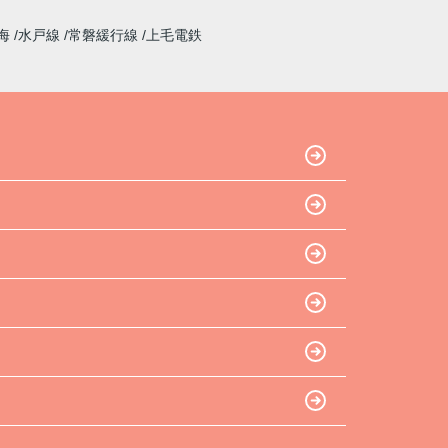
海
水戸線
常磐緩行線
上毛電鉄