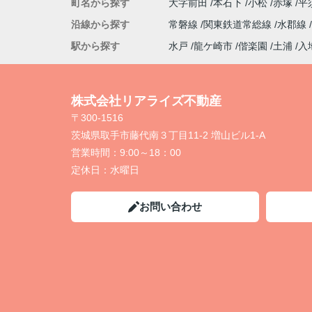
町名から探す
大字前田
本石下
小松
赤塚
平
沿線から探す
常磐線
関東鉄道常総線
水郡線
駅から探す
水戸
龍ケ崎市
偕楽園
土浦
入
株式会社リアライズ不動産
〒300-1516
茨城県取手市藤代南３丁目11-2 増山ビル1-A
営業時間：
9:00～18：00
定休日：
水曜日
お問い合わせ