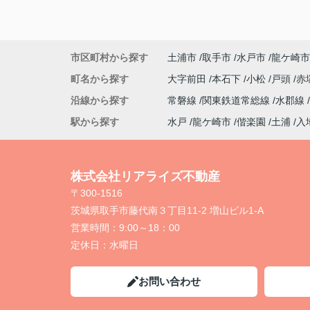
市区町村から探す
土浦市
取手市
水戸市
龍ケ崎市
町名から探す
大字前田
本石下
小松
戸頭
赤
沿線から探す
常磐線
関東鉄道常総線
水郡線
駅から探す
水戸
龍ケ崎市
偕楽園
土浦
入
株式会社リアライズ不動産
〒300-1516
茨城県取手市藤代南３丁目11-2 増山ビル1-A
営業時間：
9:00～18：00
定休日：
水曜日
お問い合わせ