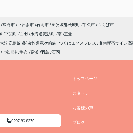
常総市
いわき市
石岡市
東茨城郡茨城町
牛久市
つくば市
塚
平須町
白羽
水海道諏訪町
南
直鮒
大洗鹿島線
関東鉄道竜ケ崎線
つくばエクスプレス
湘南新宿ライン高
地
荒川沖
牛久
高浜
羽鳥
石岡
トップページ
スタッフ
お客様の声
0297-86-8370
ブログ