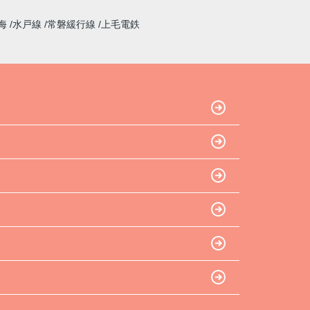
海
水戸線
常磐緩行線
上毛電鉄