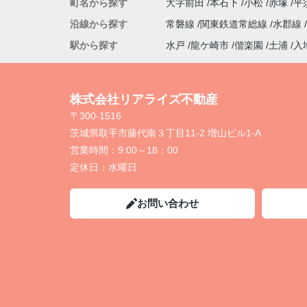
町名から探す
大字前田
本石下
小松
赤塚
平
沿線から探す
常磐線
関東鉄道常総線
水郡線
駅から探す
水戸
龍ケ崎市
偕楽園
土浦
入
株式会社リアライズ不動産
〒300-1516
茨城県取手市藤代南３丁目11-2 増山ビル1-A
営業時間：
9:00～18：00
定休日：
水曜日
お問い合わせ