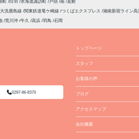
須町
白羽
水海道諏訪町
戸頭
南
直鮒
大洗鹿島線
関東鉄道竜ケ崎線
つくばエクスプレス
湘南新宿ライン高
地
荒川沖
牛久
高浜
羽鳥
石岡
トップページ
スタッフ
お客様の声
0297-86-8370
ブログ
アクセスマップ
会社概要