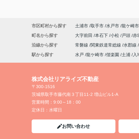
市区町村から探す
土浦市
取手市
水戸市
龍ケ崎市
町名から探す
大字前田
本石下
小松
戸頭
赤
沿線から探す
常磐線
関東鉄道常総線
水郡線
駅から探す
水戸
龍ケ崎市
偕楽園
土浦
入
株式会社リアライズ不動産
〒300-1516
茨城県取手市藤代南３丁目11-2 増山ビル1-A
営業時間：
9:00～18：00
定休日：
水曜日
お問い合わせ