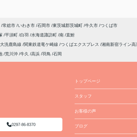
常総市
いわき市
石岡市
東茨城郡茨城町
牛久市
つくば市
塚
平須町
白羽
水海道諏訪町
南
直鮒
大洗鹿島線
関東鉄道竜ケ崎線
つくばエクスプレス
湘南新宿ライン高
地
荒川沖
牛久
高浜
羽鳥
石岡
トップページ
スタッフ
お客様の声
0297-86-8370
ブログ