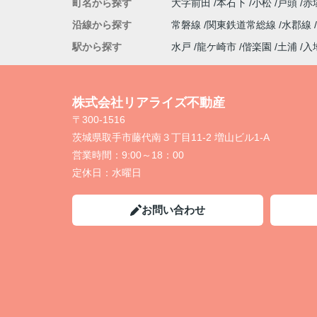
町名から探す
大字前田
本石下
小松
戸頭
赤
沿線から探す
常磐線
関東鉄道常総線
水郡線
駅から探す
水戸
龍ケ崎市
偕楽園
土浦
入
株式会社リアライズ不動産
〒300-1516
茨城県取手市藤代南３丁目11-2 増山ビル1-A
営業時間：
9:00～18：00
定休日：
水曜日
お問い合わせ