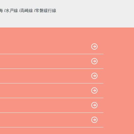
海
水戸線
高崎線
常磐緩行線