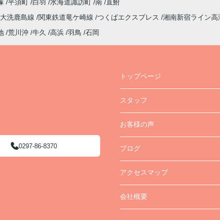
塚
平須町
白羽
水海道諏訪町
南
直鮒
大洗鹿島線
関東鉄道竜ケ崎線
つくばエクスプレス
湘南新宿ライン高
地
荒川沖
牛久
高浜
羽鳥
石岡
トップページ
スタッフ
お客様の声
0297-86-8370
ブログ
アクセスマップ
会社概要