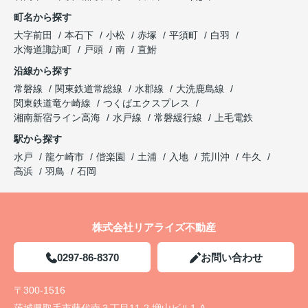
町名から探す
大字前田
本石下
小松
赤塚
平須町
白羽
水海道諏訪町
戸頭
南
直鮒
沿線から探す
常磐線
関東鉄道常総線
水郡線
大洗鹿島線
関東鉄道竜ケ崎線
つくばエクスプレス
湘南新宿ライン高海
水戸線
常磐緩行線
上毛電鉄
駅から探す
水戸
龍ケ崎市
偕楽園
土浦
入地
荒川沖
牛久
高浜
羽鳥
石岡
株式会社リアライズ不動産
0297-86-8370
お問い合わせ
〒300-1516