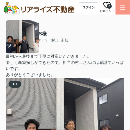
0
ログイン
お気に入り
S様
担当：村上 正哉
最初から最後まで丁寧に対応いただきました。
楽しく新築探しができたので、担当の村上さんには感謝でいっぱ
いです。
ありがとうございました。
1
/
1