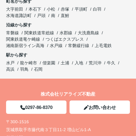
町名から探す
大字前田
本石下
小松
赤塚
平須町
白羽
水海道諏訪町
戸頭
南
直鮒
沿線から探す
常磐線
関東鉄道常総線
水郡線
大洗鹿島線
関東鉄道竜ケ崎線
つくばエクスプレス
湘南新宿ライン高海
水戸線
常磐緩行線
上毛電鉄
駅から探す
水戸
龍ケ崎市
偕楽園
土浦
入地
荒川沖
牛久
高浜
羽鳥
石岡
株式会社リアライズ不動産
0297-86-8370
お問い合わせ
〒300-1516
茨城県取手市藤代南３丁目11-2 増山ビル1-A